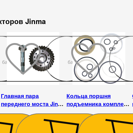
акторов Jinma
До
До
бажаного
бажаного
Главная пара
Кольца поршня
переднего моста Jinma
подъемника комплект
244 (с 2021 года)
Jinma 354