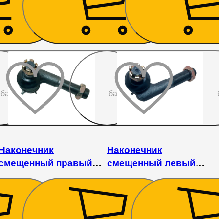
2 250
₴
315
₴
До
До
бажаного
бажаного
Наконечник
Наконечник
смещенный правый
смещенный левый
Jinma 404
Jinma 404
1 080
₴
1 080
₴