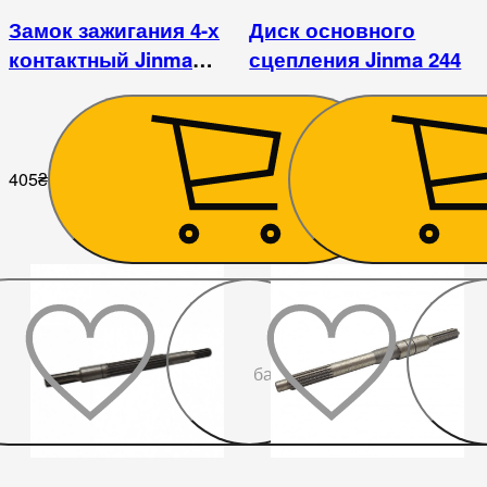
Замок зажигания 4-х
Диск основного
контактный Jinma
сцепления Jinma 244
240/244
405
₴
675
₴
До
бажаного