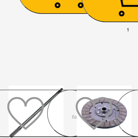
1
До
бажаного