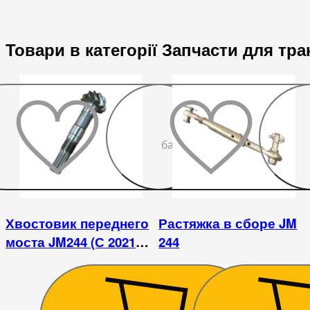
Товари в категорії Запчасти для тр
До
бажаного
Хвостовик переднего
Растяжка в сборе JM
моста JM244 (С 2021
244
года)