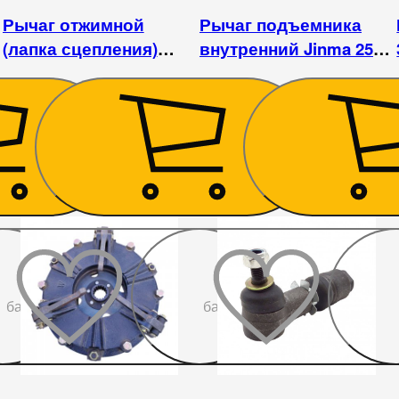
Рычаг отжимной
Рычаг подъемника
(лапка сцепления)
внутренний Jinma 254 /
Foton 244, Jinma 244,
DW244AHT
DW 244
135
₴
1 148
₴
До
До
бажаного
бажаного