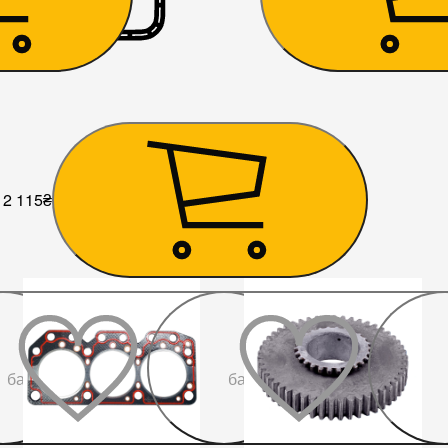
2 115
₴
До
До
бажаного
бажаного