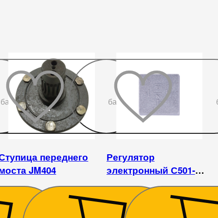
До
До
бажаного
бажаного
Ступица переднего
Регулятор
моста JM404
электронный С501-
007(JFT141-14V) Jinma
254