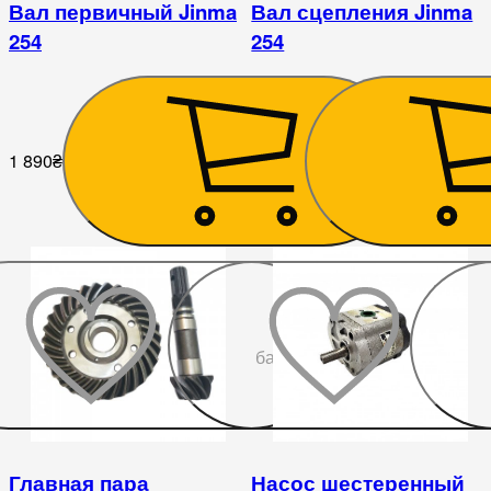
Вал первичный Jinma
Вал сцепления Jinma
254
254
1 890
₴
1 386
₴
До
бажаного
Главная пара
Насос шестеренный