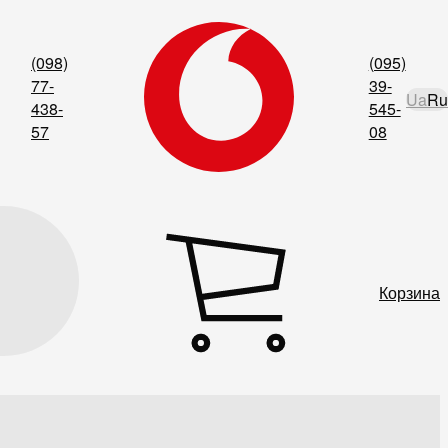
(098)
(095)
77-
39-
Ua
Ru
438-
545-
57
08
Корзина