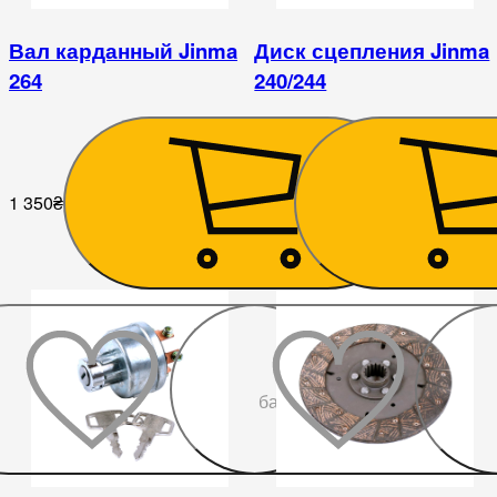
Вал карданный Jinma
Диск сцепления Jinma
264
240/244
1 350
₴
945
₴
До
бажаного