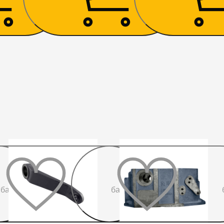
До
До
бажаного
бажаного