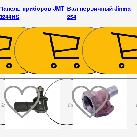
Панель приборов JMT
Вал первичный Jinma
3244HS
254
6 525
₴
1 890
₴
До
До
бажаного
бажаного