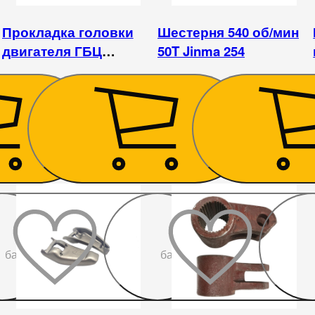
Прокладка головки
Шестерня 540 об/мин
двигателя ГБЦ
50T Jinma 254
КМ385ВТ
293
₴
1 185
₴
До
До
бажаного
бажаного