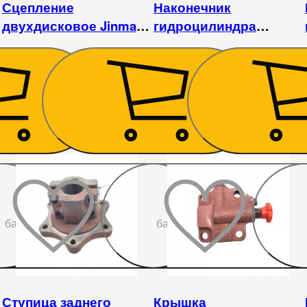
Сцепление
Наконечник
двухдисковое Jinma
гидроцилиндра
244
поворотный Jinma
244/404
11 250
₴
1 238
₴
До
До
бажаного
бажаного
Ступица заднего
Крышка