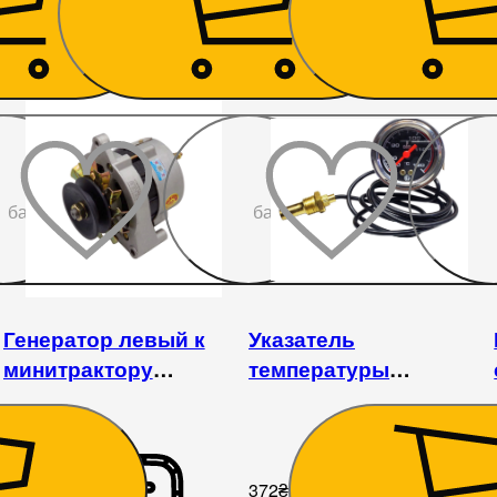
4 860
₴
158
₴
До
До
бажаного
бажаного
Генератор левый к
Указатель
минитрактору
температуры
Dongfeng, Foton, Jinma,
механический к
Скаут, Xingtai, DW,
минитрактору Xingtai,
Kentavr
Lovol, DongFeng, Jinma
372
₴