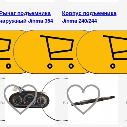
Рычаг подъемника
Корпус подъемника
наружный Jinma 354
Jinma 240/244
1 575
₴
9 225
₴
До
До
бажаного
бажаного