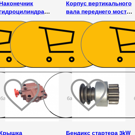
Наконечник
Корпус вертикального
гидроцилиндра
вала переднего моста
поворотный Jinma
Jinma 240/244
244/404
756
₴
2 160
₴
До
До
бажаного
бажаного
Крышка
Бендикс стартера 3kW