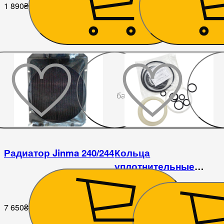
1 890
₴
1 440
₴
До
бажаного
Радиатор Jinma 240/244
Кольца
уплотнительные
гидравлического
подъемника к-т Jinma
240/244
7 650
₴
180
₴