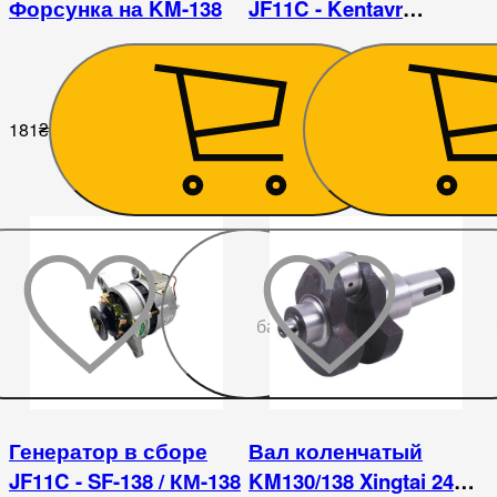
Форсунка на KM-138
JF11C - Kentavr
240/244/350ВР
181
₴
1 980
₴
До
бажаного
Генератор в сборе
Вал коленчатый
JF11C - SF-138 / КМ-138
KM130/138 Xingtai 24B,