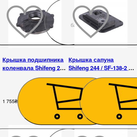
До
бажаного
Крышка подшипника
Крышка сапуна
коленвала Shifeng 244
Shifeng 244 / SF-138-2 /
/ SF-138-2 / ДД 1122ВЄ
ДД1122
1 755
₴
900
₴