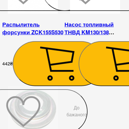
Распылитель
Насос топливный
форсунки ZCK155S530
ТНВД KM130/138
Xingtai 24B, Shifeng 244,
Taishan 24
442
₴
1 485
₴
До
бажаного