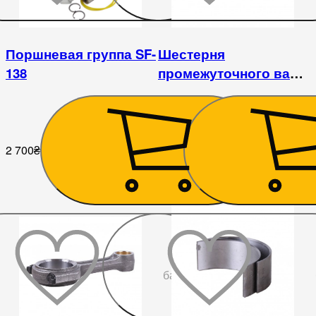
Поршневая группа SF-
Шестерня
138
промежуточного вала
Shifeng 244 / SF-138-2 /
ДД 1122ВЭ
2 700
₴
891
₴
До
бажаного