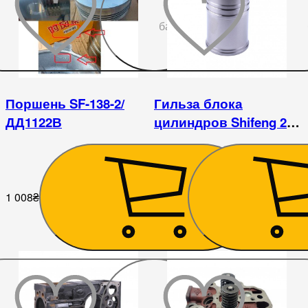
До
бажаного
Поршень SF-138-2/
Гильза блока
ДД1122В
цилиндров Shifeng 244
/ SF-138-2 / ДД1122
1 008
₴
1 197
₴
До