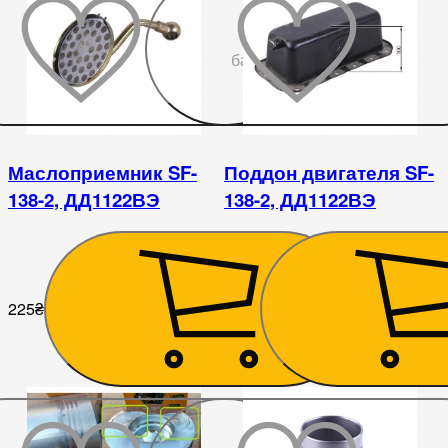
До
бажаного
Маслоприемник SF-
Поддон двигателя SF-
138-2, ДД1122ВЭ
138-2, ДД1122ВЭ
225
₴
495
₴