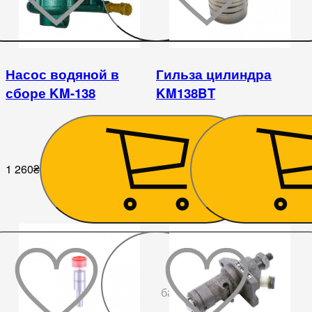
Насос водяной в
Гильза цилиндра
сборе KM-138
KM138BT
1 260
₴
1 033
₴
До
бажаного