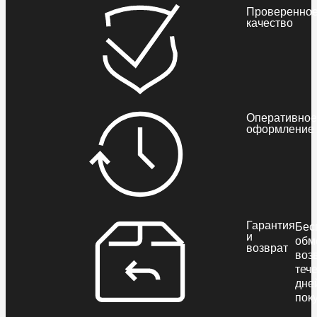
Проверенно
качество
Оперативное
оформление
Гарантия
Бес
и
обм
возврат
воз
теч
дне
пок