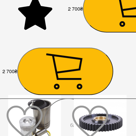
2 700
₴
2 700
₴
До
бажаного