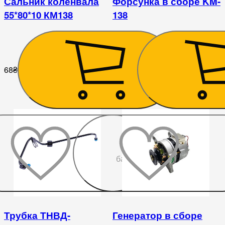
Сальник коленвала
Форсунка в сборе KM-
55*80*10 КМ138
138
68
₴
1 008
₴
До
бажаного
Трубка ТНВД-
Генератор в сборе