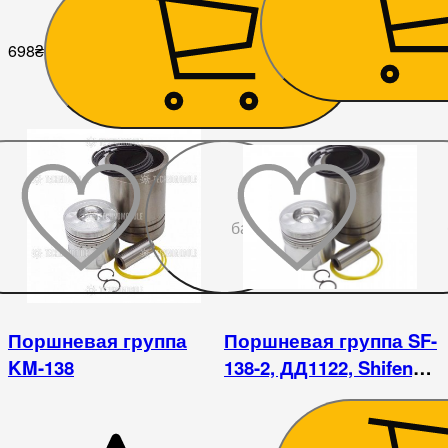
203
₴
698
₴
До
бажаного
Поршневая группа
Поршневая группа SF-
KM-138
138-2, ДД1122, Shifeng
244