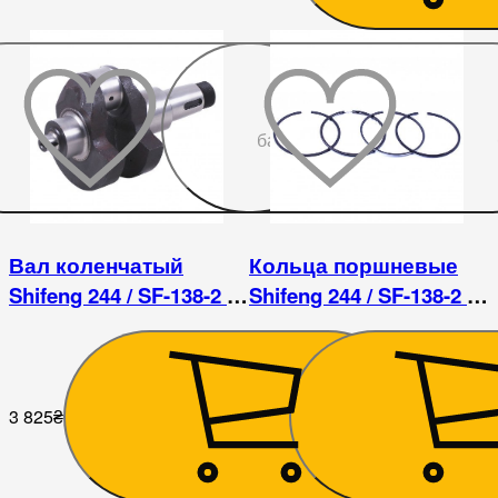
До
бажаного
Вал коленчатый
Кольца поршневые
Shifeng 244 / SF-138-2 /
Shifeng 244 / SF-138-2 /
ДД 1122ВЭ
ДД 1122ВЭ
3 825
₴
405
₴