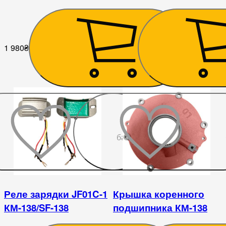
Shifeng 244, Taishan 24
1 980
₴
2 925
₴
До
бажаного
Реле зарядки JF01C-1
Крышка коренного
КМ-138/SF-138
подшипника КМ-138