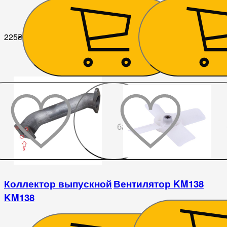
225
₴
1 764
₴
До
бажаного
Коллектор выпускной
Вентилятор KM138
KM138