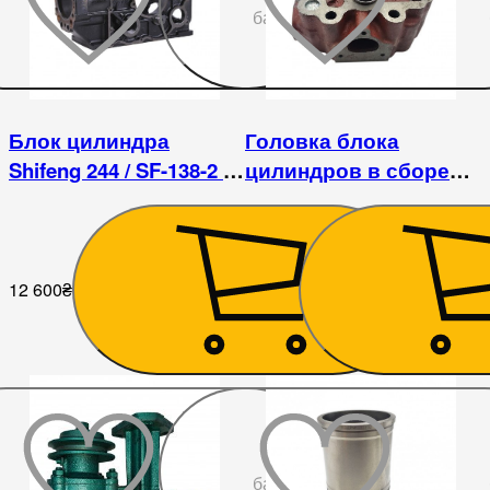
бажаного
Блок цилиндра
Головка блока
Shifeng 244 / SF-138-2 /
цилиндров в сборе
ДД1122
KM138BT
12 600
₴
4 284
₴
До
бажаного