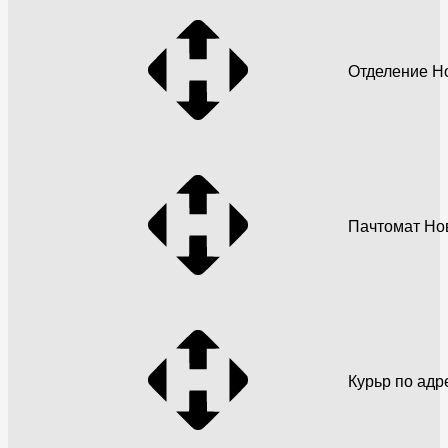
Отделение Н
Пачтомат Но
Курьр по адр