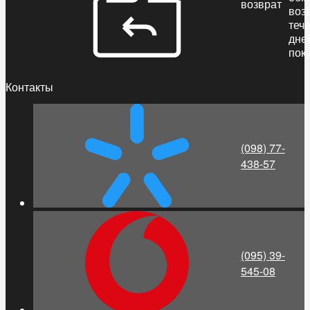
возврат
воз
теч
дне
пок
Контакты
(098) 77-
438-57
(095) 39-
545-08