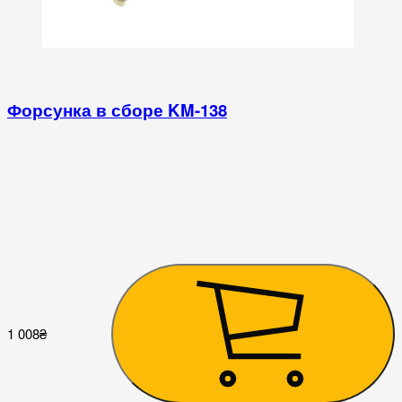
Форсунка в сборе KM-138
2
1 008
₴