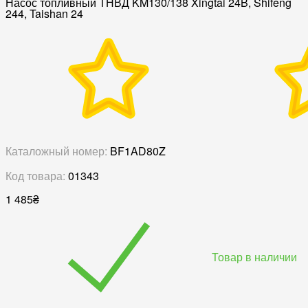
Насос топливный ТНВД KM130/138 Xingtai 24B, Shifeng
244, Taishan 24
Каталожный номер:
BF1AD80Z
Код товара:
01343
1 485
₴
Товар в наличии