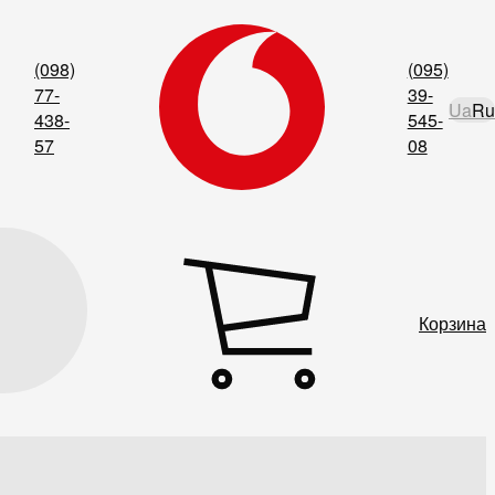
(098)
(095)
77-
39-
Ua
Ru
438-
545-
57
08
Корзина