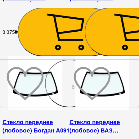
1117/1118/1119
2121/21213/21214/2131
3 375
₴
1 980
₴
До
бажаного
Стекло переднее
Стекло переднее
(лобовое) Богдан А091
(лобовое) ВАЗ
2110/2111/2112/2170/2171