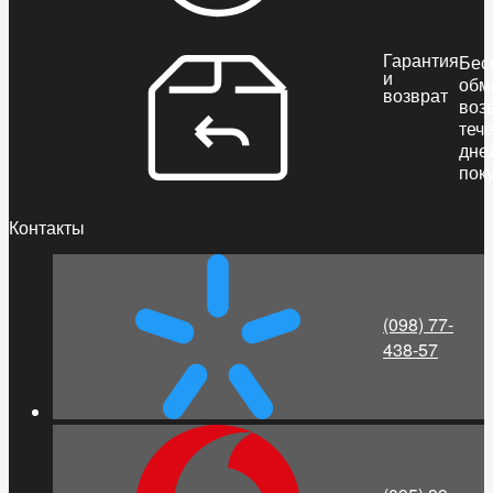
Гарантия
Бес
и
обм
возврат
воз
теч
дне
пок
Контакты
(098) 77-
438-57