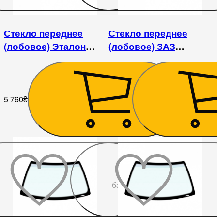
Стекло переднее
Стекло переднее
(лобовое) Эталон
(лобовое) ЗАЗ
(БАЗ А079)
1102/1103/1105
5 760
₴
2 610
₴
До
бажаного