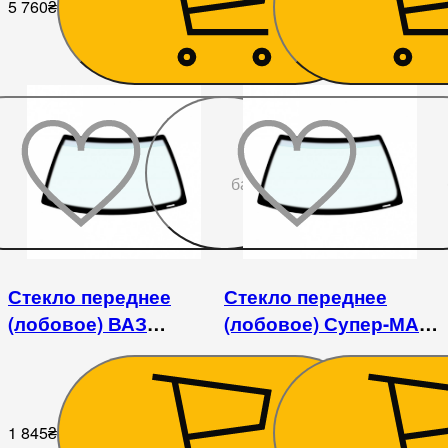
5 760
₴
4 680
₴
До
бажаного
Стекло переднее
Стекло переднее
(лобовое) ВАЗ
(лобовое) Супер-МАЗ
2101/2102/2104/2105/2106/2107
(МАЗ 5336)
/ Fiat 124/125
1 845
₴
5 760
₴