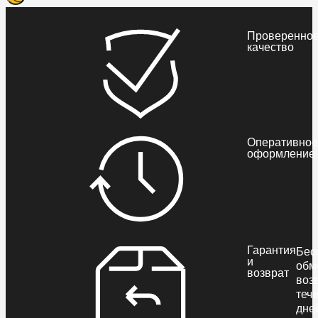
Проверенно
качество
Оперативное
оформление
Гарантия
Бес
и
обм
возврат
воз
теч
дне