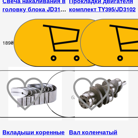
Свеча накаливания в
Прокладки двигателя
головку блока JD3102
комплект TY395/JD3102
TY395
189
₴
225
₴
До
бажаного
Вкладыши коренные
Вал коленчатый