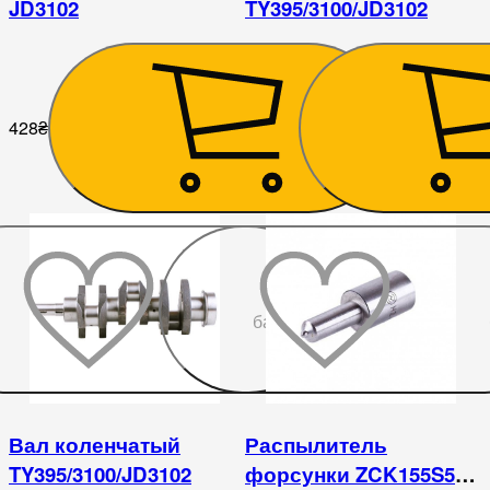
JD3102
TY395/3100/JD3102
428
₴
9 351
₴
До
бажаного
Вал коленчатый
Распылитель
TY395/3100/JD3102
форсунки ZCK155S523