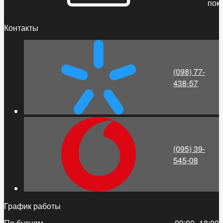
пок
Контакты
(098) 77-
438-57
(095) 39-
545-08
График работы
По будням
09:00–18:00