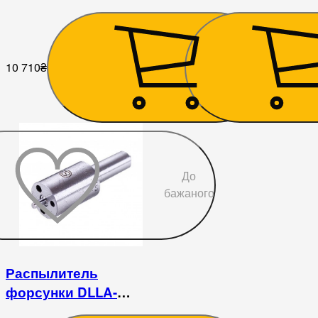
JD3102
10 710
₴
383
₴
До
бажаного
Распылитель
форсунки DLLA-
155S007 JD3102