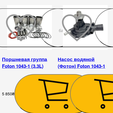
До
бажаного
Поршневая группа
Насос водяной
Foton 1043-1 (3.3L)
(Фотон) Foton 1043-1
5 850
₴
1 890
₴