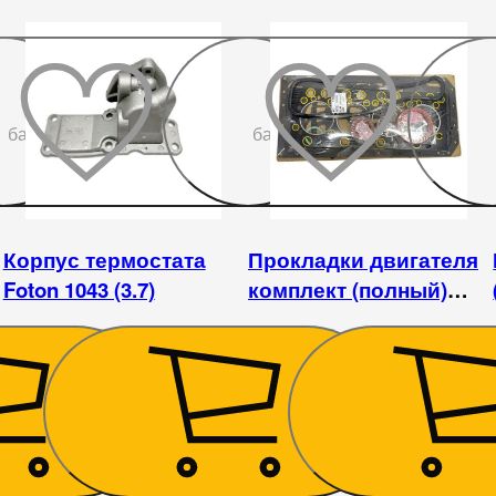
До
До
бажаного
бажаного
Корпус термостата
Прокладки двигателя
Foton 1043 (3.7)
комплект (полный)
Foton 1043-1 (3,3)
585
₴
720
₴