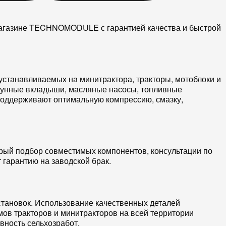
-магазине TECHNOMODULE с гарантией качества и быстрой
 устанавливаемых на
минитрактора
,
тракторы
,
мотоблоки
и
унные вкладыши
,
масляные насосы
,
топливные
 поддерживают оптимальную
компрессию
,
смазку
,
трый подбор совместимых компонентов, консультации по
 гарантию на заводской брак.
становок. Использование качественных
деталей
мов
тракторов и минитракторов на всей территории
ность сельхозработ.