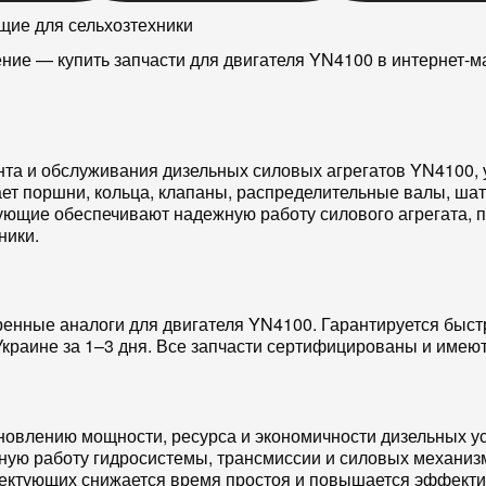
щие для сельхозтехники
ение — купить запчасти для двигателя YN4100 в интернет
та и обслуживания дизельных силовых агрегатов
YN4100
,
ает
поршни
,
кольца
,
клапаны
,
распределительные валы
,
шат
тующие обеспечивают надежную работу
силового агрегата
,
ники.
ренные
аналоги
для
двигателя YN4100
. Гарантируется быс
Украине
за 1–3 дня. Все
запчасти сертифицированы
и имеют
ановлению
мощности
,
ресурса
и
экономичности
дизельных у
ьную работу
гидросистемы
,
трансмиссии
и
силовых механиз
лектующих снижается
время простоя
и повышается эффектив