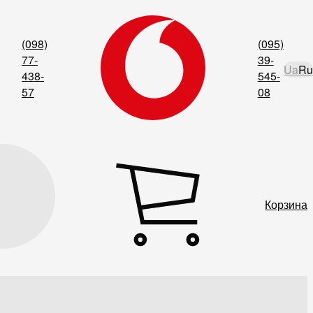
(098)
(095)
77-
39-
Ua
Ru
438-
545-
57
08
Корзина