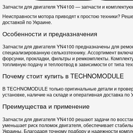
Запчасти для двигателя YN4100 — запчасти и комплектую
Неисправности мотора приводят к простою техники? Реш
доставкой по Украине.
Особенности и предназначения
Запчасти для двигателя YN4100
предназначены для ремон
специализированную сельхозтехнику. Ассортимент включ
форсунки
,
прокладки
,
фильтры
и
ремкомплекты
. Комплек
топливную подачу
и
теплоотвод
в зависимости от типа тех
Почему стоит купить в TECHNOMODULE
В TECHNOMODULE только
оригинальные детали
и прове
установке, наличие на складе и
оперативная доставка по 
Преимущества и применение
Запчасти для двигателя YN4100
решают задачи по восст
уменьшает риск поломок
двигателя
, обеспечивает стабил
Украины
. Благодаря точному подбору и надежности комп