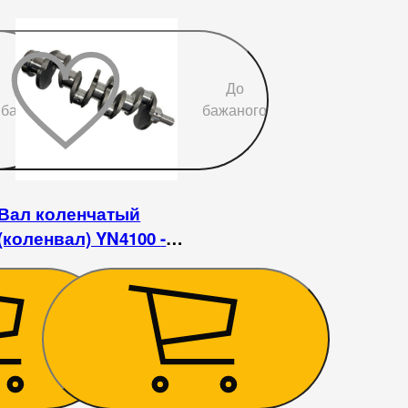
До
До
бажаного
бажаного
Вал коленчатый
(коленвал) YN4100 -
Foton 1043-1
8 100
₴