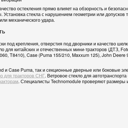
ачество остекления прямо влияет на обзорность и безопасно
. Установка стекла с нарушением геометрии или допусков
или механического удара.
ть
ки под крепления, отверстия под дворники и качество шел
для китайских и отечественных мини-тракторов (ДТЗ, Foton
060, T8410), Case (Puma 155/210, Maxxum 125), John Deere 
nd и Case Puma, так и секционные дверные или боковые эл
о для тракторов СНГ
. Ветровое стекло для автотранспорта
ракторам
. Специалисты Technomodule проверяют размеры и 