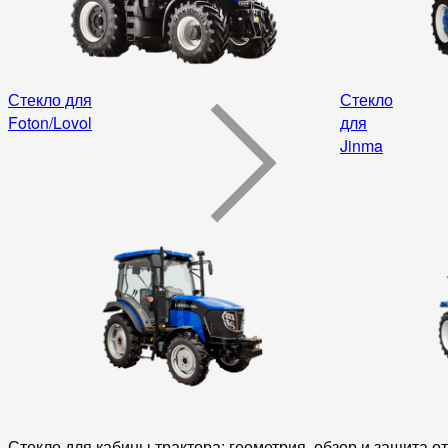
Стекло для
Стекло
Foton/Lovol
для
Jinma
Стекло для кабины трактора: геометрия, обзор и защита о