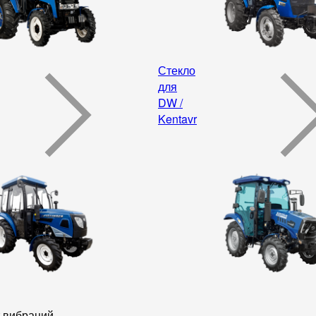
Стекло
для
DW /
Kentavr
т вибраций