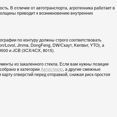
сть. В отличие от автотранспорта, агротехника работает в
 толщины приводит к возникновению внутренних
кографии по контуру должны строго соответствовать
/Lovol, Jinma, DongFeng, DW/Скаут, Kentavr, YTO), а
9500 и JCB (3CX/4CX, 8015).
ементы из закаленного стекла. Если вам нужны позиции
 собрано в категории
Автостекло
, а другие смежные
карту отверстий перед отправкой, снижая риск простоя