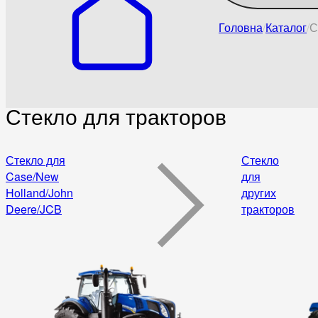
Головна
Каталог
С
Стекло для тракторов
Стекло для
Стекло
Case/New
для
Holland/John
других
Deere/JCB
тракторов