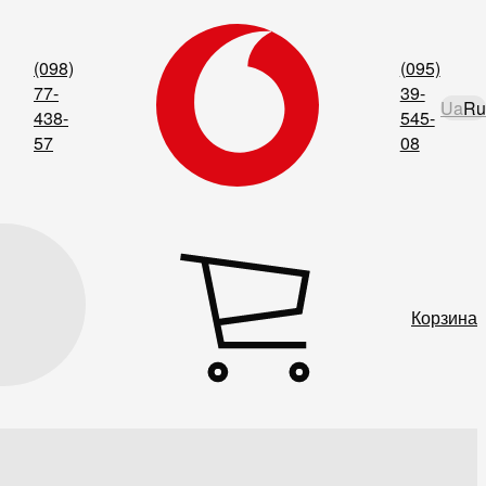
(098)
(095)
77-
39-
Ua
Ru
438-
545-
57
08
Корзина