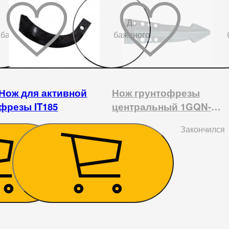
До
До
бажаного
бажаного
Нож для активной
Нож грунтофрезы
фрезы IT185
центральный 1GQN-
125/140/150
540
₴
Закончился
77
₴