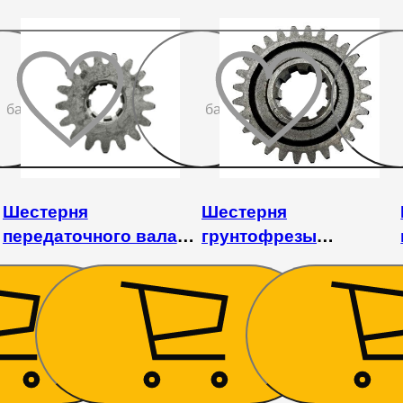
До
До
бажаного
бажаного
Шестерня
Шестерня
передаточного вала
грунтофрезы
1GQN-125/140/150
промежуточная
нижняя 1GQN-
125/140/150
540
₴
1 125
₴