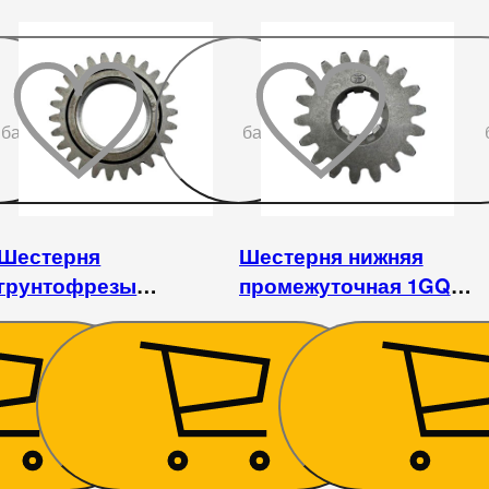
До
До
бажаного
бажаного
Шестерня
Шестерня нижняя
грунтофрезы
промежуточная 1GQN-
промежуточная
150/160
верхняя 1GQN-
125/140/150
990
₴
945
₴