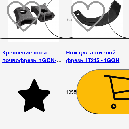
До
бажаного
Крепление ножа
Нож для активной
почвофрезы 1GQN-
фрезы IT245 - 1GQN
1.00-2.20
135
₴