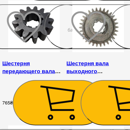
До
бажаного
Шестерня
Шестерня вала
передающего вала
выходного
грунтофрезы 1GQN-
почвофрезы 1GQN-
125/140/150
150/160
765
₴
1 215
₴