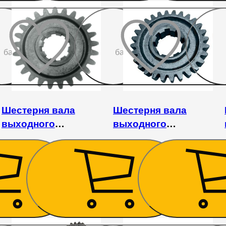
До
До
бажаного
бажаного
Шестерня вала
Шестерня вала
выходного
выходного
почвофрезы 1GQN-
почвофрезы 1GQN-
125/140/150
125/140/150
1 350
₴
1 170
₴