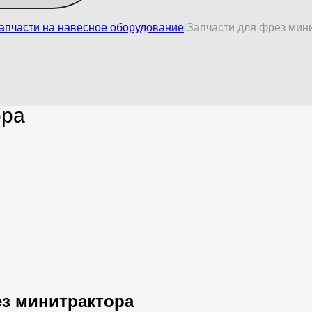
апчасти на навесное оборудование
Запчасти для фрез мин
ора
ез минитрактора