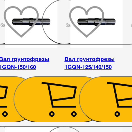
До
До
бажаного
бажаного
Вал грунтофрезы
Вал грунтофрезы
1GQN-150/160
1GQN-125/140/150
1 890
₴
1 890
₴