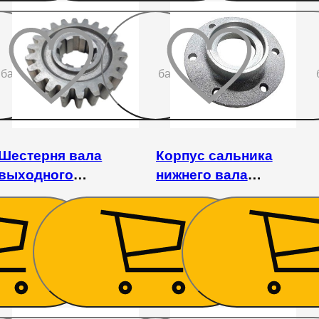
До
До
бажаного
бажаного
Шестерня вала
Корпус сальника
выходного
нижнего вала
почвофрезы 1GQN-
грунтофрезы 1GQN-
125/140/150
125/140/150
1 215
₴
540
₴