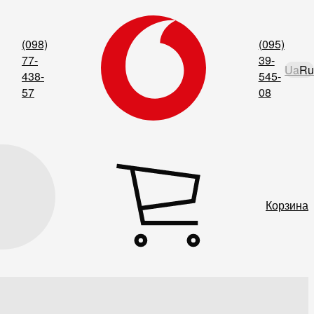
(098)
(095)
77-
39-
Ua
Ru
438-
545-
57
08
Корзина