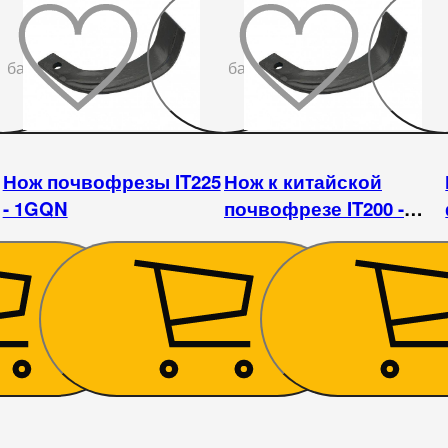
До
До
бажаного
бажаного
Нож почвофрезы IT225
Нож к китайской
- 1GQN
почвофрезе IT200 -
1GQN
135
₴
113
₴