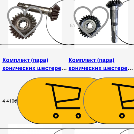
До
бажаного
Комплект (пара)
Комплект (пара)
конических шестерен
конических шестерен
1GQN-125/140/150
1GQN
4 410
₴
3 780
₴