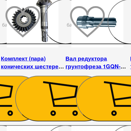
До
До
бажаного
бажаного
Комплект (пара)
Вал редуктора
конических шестерен
грунтофреза 1GQN-
1GQN-150/160
125/140/150
3 780
₴
756
₴