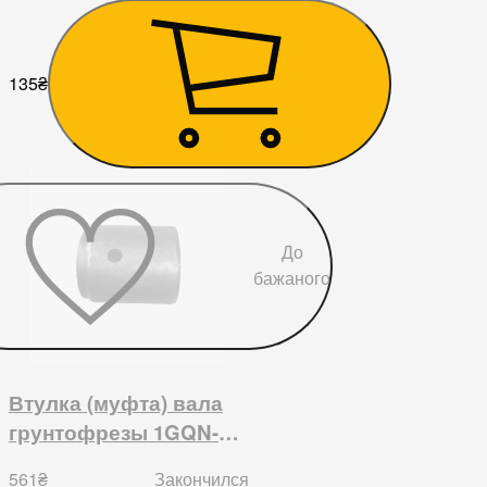
135
₴
До
бажаного
Втулка (муфта) вала
грунтофрезы 1GQN-
125/140/150
561
₴
Закончился