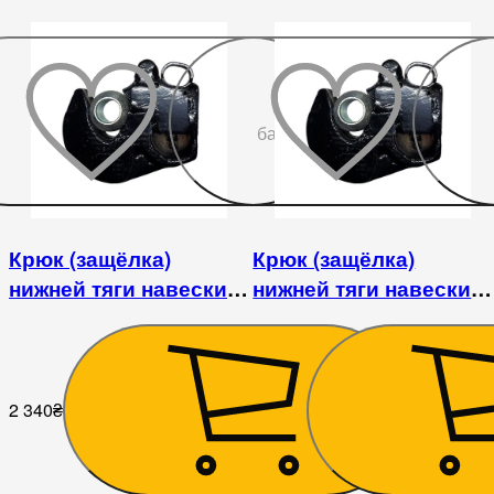
До
бажаного
Крюк (защёлка)
Крюк (защёлка)
нижней тяги навески
нижней тяги навески
трактора (D-29mm)
трактора (D-23mm)
2 340
₴
2 160
₴