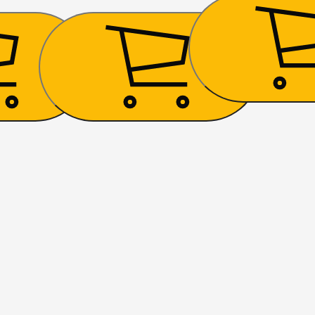
2 079
₴
11 250
₴