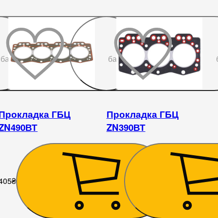
До
До
бажаного
бажаного
Прокладка ГБЦ
Прокладка ГБЦ
ZN490ВТ
ZN390ВТ
405
₴
315
₴