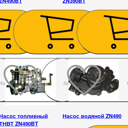
ZN490BT
ZN390BT
1 395
₴
1 035
₴
До
До
бажаного
бажаного
Насос топливный
Насос водяной ZN490
ТНВТ ZN490BT