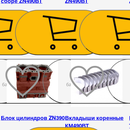
сборе ZN490ВТ
ZN490ВТ
2 520
₴
1 665
₴
До
До
бажаного
бажаного
Блок цилиндров ZN390
Вкладыши коренные
КМ490ВТ