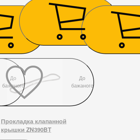
20 700
₴
765
₴
До
До
бажаного
бажаного
Прокладка клапанной
крышки ZN390BT