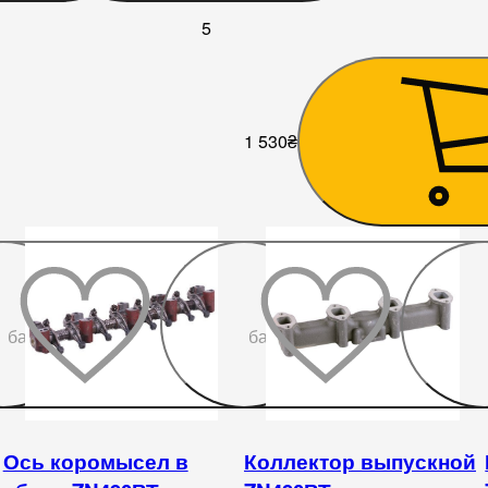
5
1 530
₴
До
До
бажаного
бажаного
Ось коромысел в
Коллектор выпускной