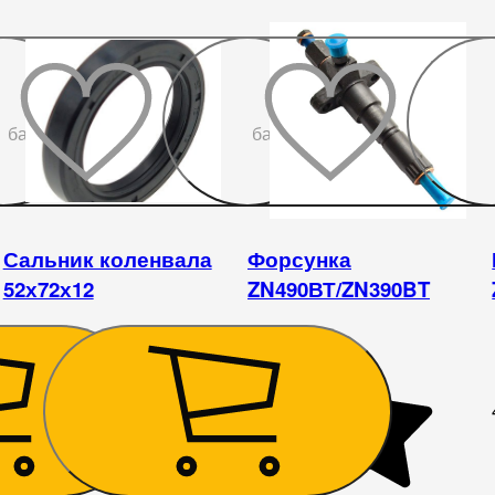
До
До
бажаного
бажаного
Сальник коленвала
Форсунка
52х72х12
ZN490ВТ/ZN390BT
135
₴