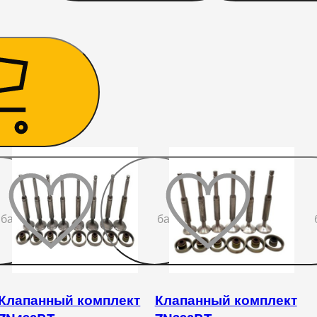
До
До
бажаного
бажаного
Клапанный комплект
Клапанный комплект