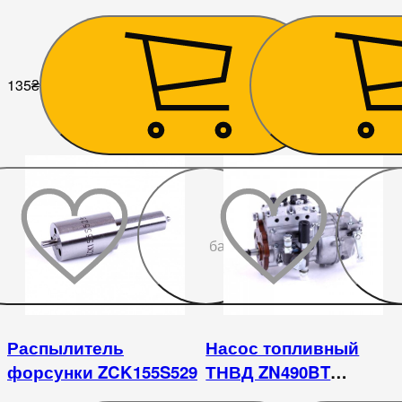
135
₴
9 000
₴
До
бажаного
Распылитель
Насос топливный
форсунки ZCK155S529
ТНВД ZN490BT
DongFeng 404 Chery 404