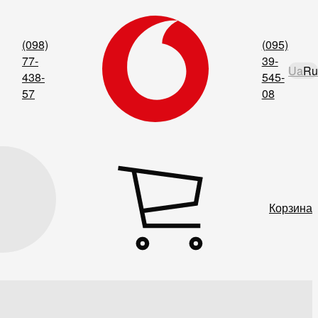
(098)
(095)
77-
39-
Ua
Ru
438-
545-
57
08
Корзина