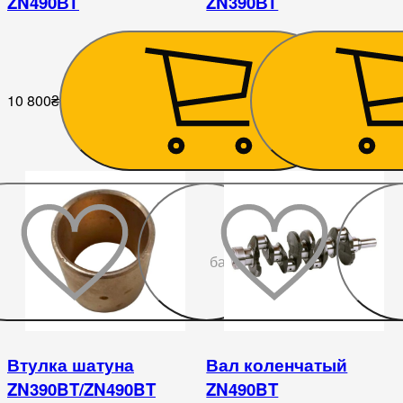
ZN490ВТ
ZN390ВТ
10 800
₴
7 650
₴
До
бажаного
Втулка шатуна
Вал коленчатый
ZN390BT/ZN490BT
ZN490BT