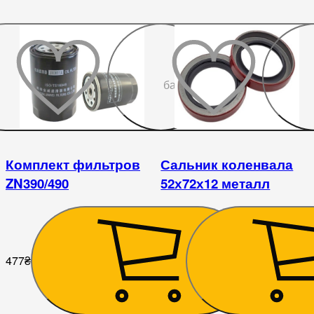
До
бажаного
Комплект фильтров
Сальник коленвала
ZN390/490
52х72х12 металл
477
₴
225
₴