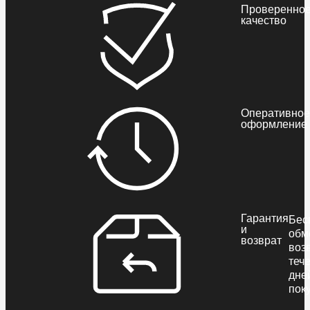
Проверенно
качество
Оперативное
оформление
Гарантия
Бес
и
обм
возврат
воз
теч
дне
пок