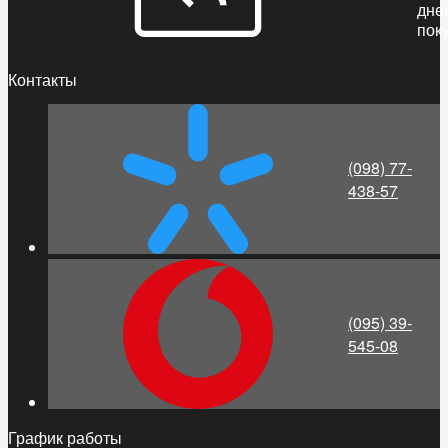
дне
пок
Контакты
(098) 77-
438-57
(095) 39-
545-08
График работы