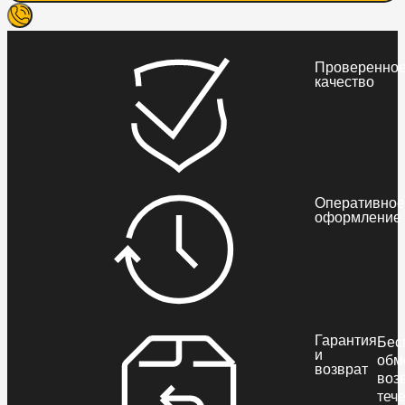
Проверенно
качество
Оперативное
оформление
Гарантия
Бес
и
обм
возврат
воз
теч