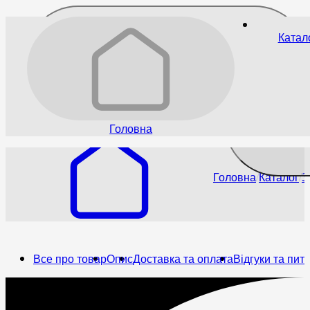
Катал
65
₴
До бажаного
Головна
Головна
Каталог
З
Все про товар
Опис
Доставка та оплата
Відгуки та пит