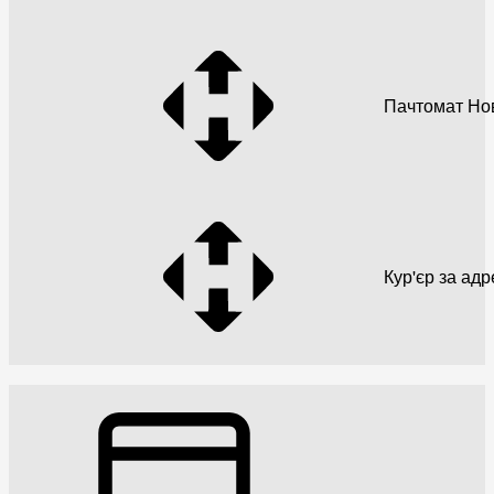
Пачтомат Но
Кур'єр за ад