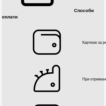
Способи
оплати
Карткою за р
При отриман