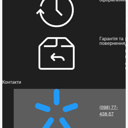
Гарантія та
Б
повернення
о
п
п
д
п
Контакти
(098) 77-
438-57