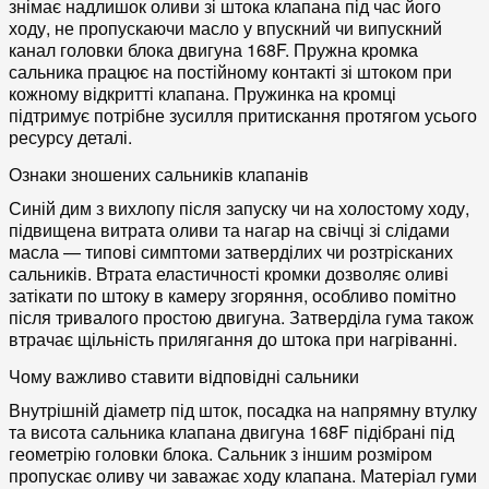
знімає надлишок оливи зі штока клапана під час його
ходу, не пропускаючи масло у впускний чи випускний
канал головки блока двигуна 168F. Пружна кромка
сальника працює на постійному контакті зі штоком при
кожному відкритті клапана. Пружинка на кромці
підтримує потрібне зусилля притискання протягом усього
ресурсу деталі.
Ознаки зношених сальників клапанів
Синій дим з вихлопу після запуску чи на холостому ходу,
підвищена витрата оливи та нагар на свічці зі слідами
масла — типові симптоми затверділих чи розтрісканих
сальників. Втрата еластичності кромки дозволяє оливі
затікати по штоку в камеру згоряння, особливо помітно
після тривалого простою двигуна. Затверділа гума також
втрачає щільність прилягання до штока при нагріванні.
Чому важливо ставити відповідні сальники
Внутрішній діаметр під шток, посадка на напрямну втулку
та висота сальника клапана двигуна 168F підібрані під
геометрію головки блока. Сальник з іншим розміром
пропускає оливу чи заважає ходу клапана. Матеріал гуми