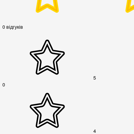
0 відгуків
5
0
4