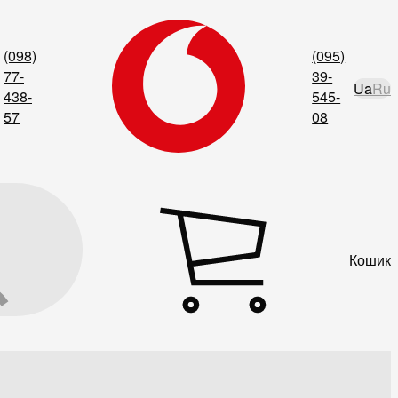
(098)
(095)
77-
39-
Ua
Ru
438-
545-
57
08
Кошик