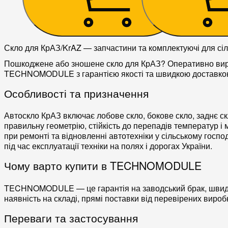
Скло для КрАЗ/KrAZ — запчастини та комплектуючі для сіл
Пошкоджене або зношене
скло для КрАЗ
? Оперативно вир
TECHNOMODULE з гарантією якості та швидкою доставкою 
Особливості та призначення
Автоскло КрАЗ
включає
лобове скло
,
бокове скло
,
заднє с
правильну геометрію, стійкість до перепадів температур і
при ремонті та відновленні автотехніки у сільському господ
під час експлуатації техніки на полях і дорогах України.
Чому варто купити в TECHNOMODULE
TECHNOMODULE — це гарантія на
заводський брак
, шви
наявність на складі, прямі поставки від перевірених вироб
Переваги та застосування