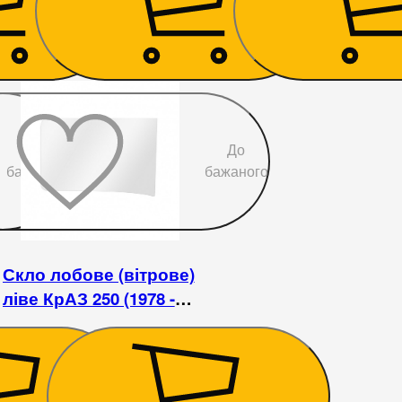
447
₴
447
₴
До
До
бажаного
бажаного
Скло лобове (вітрове)
ліве КрАЗ 250 (1978 -
1992)
1 536
₴