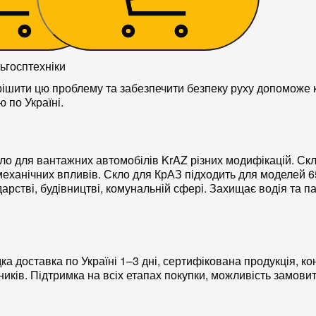
ьгосптехніки
ішити цю проблему та забезпечити безпеку руху допоможе 
по Україні.
кло
для вантажних автомобілів
KrAZ
різних модифікацій. Скл
 механічних впливів.
Скло для КрАЗ
підходить для моделей 65
арстві, будівництві, комунальній сфері. Захищає водія та па
дка доставка по Україні 1–3 дні, сертифікована
продукція
, ко
ників. Підтримка на всіх етапах покупки, можливість замови