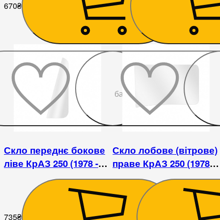
670
₴
670
₴
До
бажаного
Скло переднє бокове
Скло лобове (вітрове)
ліве КрАЗ 250 (1978 -
праве КрАЗ 250 (1978 -
1992)
1992)
735
₴
1 536
₴