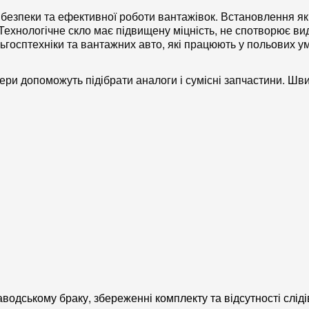
я безпеки та ефективної роботи вантажівок. Встановлення я
Технологічне скло
має підвищену міцність, не спотворює види
ьгосптехніки
та вантажних авто, які працюють у польових ум
ери допоможуть підібрати
аналоги
і
сумісні запчастини
. Шви
одському браку, збереженні комплекту та відсутності сліді