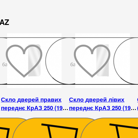
rAZ
До
До
бажаного
бажаного
Скло дверей правих
Скло дверей лівих
переднє КрАЗ 250 (1978
переднє КрАЗ 250 (1978
- 1992)
- 1992)