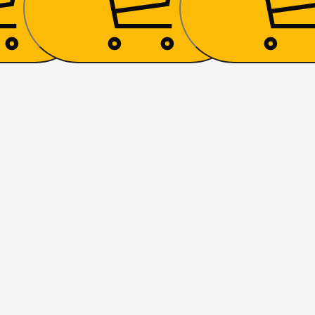
714
₴
735
₴