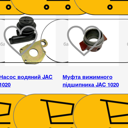
До
До
бажаного
бажаного
Насос водяний JAC
Муфта вижимного
1020
підшипника JAC 1020
1 440
₴
180
₴