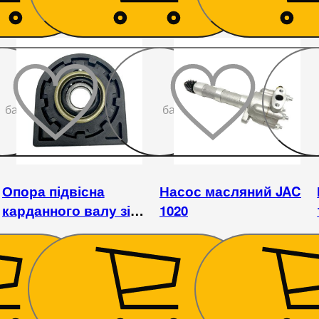
До
До
бажаного
бажаного
Опора підвісна
Насос масляний JAC
карданного валу зі
1020
скобою Foton 1043-1,
JAC 1020, JAC 1045
630
₴
1 575
₴