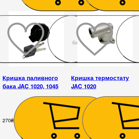
До
бажаного
Кришка паливного
Кришка термостату
бака JAC 1020, 1045
JAC 1020
270
₴
360
₴