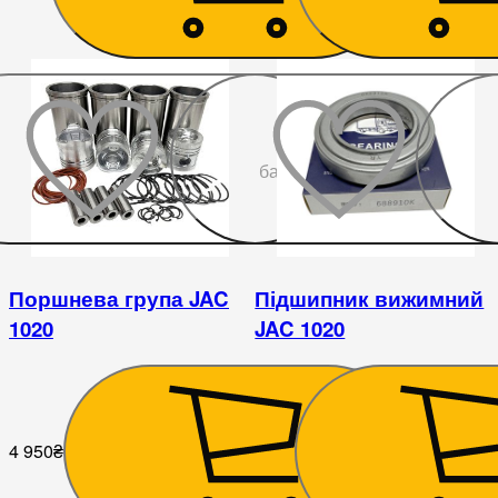
До
бажаного
Поршнева група JAC
Підшипник вижимний
1020
JAC 1020
4 950
₴
248
₴