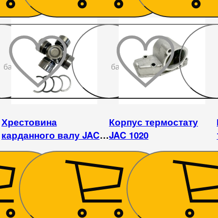
До
До
бажаного
бажаного
Хрестовина
Корпус термостату
карданного валу JAC
JAC 1020
1020
360
₴
495
₴