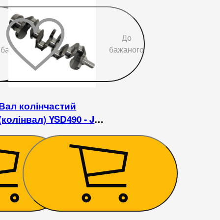
До
До
бажаного
бажаного
Вал колінчастий
(колінвал) YSD490 - JAC
1020
6 750
₴