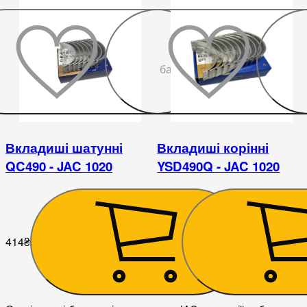
До
бажаного
Вкладиші шатунні
Вкладиші корінні
QC490 - JAC 1020
YSD490Q - JAC 1020
414
₴
504
₴