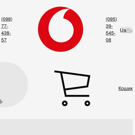
(098)
(095)
77-
39-
Ua
Ru
438-
545-
57
08
Кошик