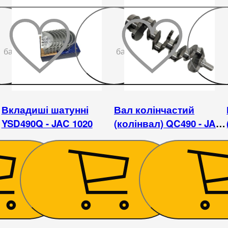
До
До
бажаного
бажаного
Вкладиші шатунні
Вал колінчастий
YSD490Q - JAC 1020
(колінвал) QC490 - JAC
1020
414
₴
6 750
₴