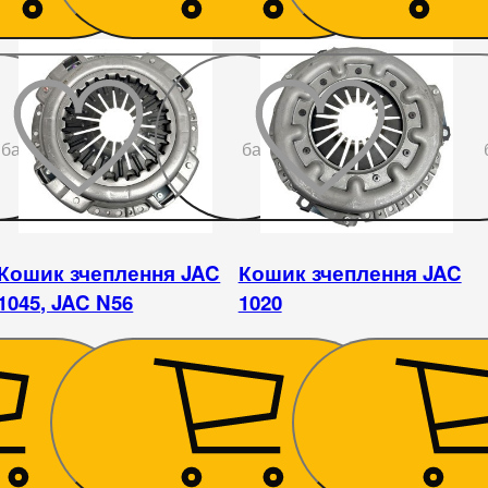
До
До
бажаного
бажаного
Кошик зчеплення JAC
Кошик зчеплення JAC
1045, JAC N56
1020
2 925
₴
2 250
₴