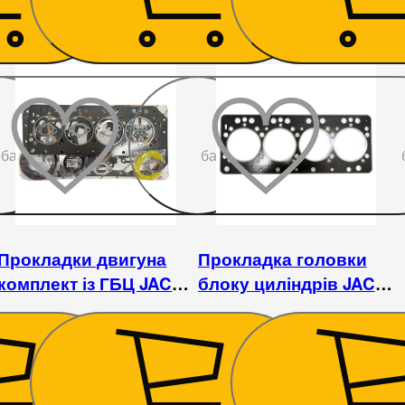
До
До
бажаного
бажаного
Прокладки двигуна
Прокладка головки
комплект із ГБЦ JAC
блоку циліндрів JAC
1020
1020
810
₴
225
₴