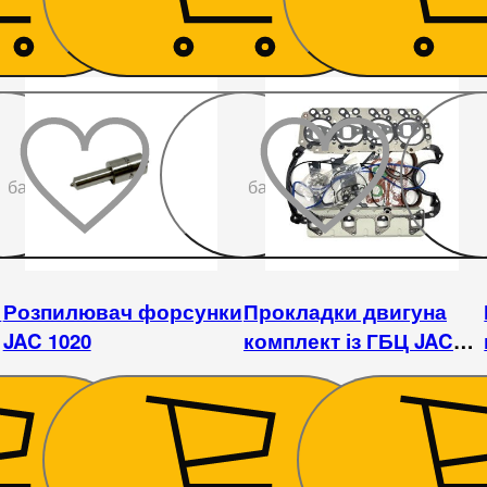
До
До
бажаного
бажаного
и
Розпилювач форсунки
Прокладки двигуна
JAC 1020
комплект із ГБЦ JAC
1045
360
₴
1 260
₴