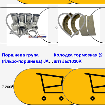
До
бажаного
Поршнева група
Колодка тормозная (2
(гільзо-поршнева) JAC
шт) Jac1020K
1045 Джак 1045 (2.8L)
7 200
₴
585
₴