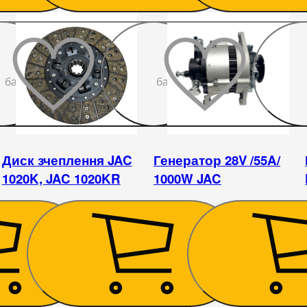
До
До
бажаного
бажаного
Диск зчеплення JAC
Генератор 28V /55A/
1020K, JAC 1020KR
1000W JAC
990
₴
4 050
₴