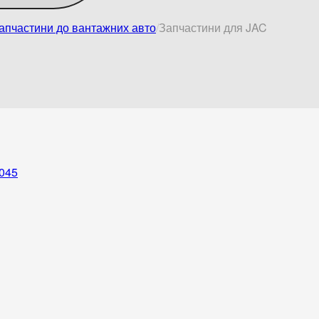
апчастини до вантажних авто
Запчастини для JAC
045