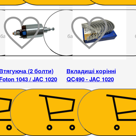
До
До
бажаного
бажаного
Втягуюча (2 болти)
Вкладиші корінні
Foton 1043 / JAC 1020
QC490 - JAC 1020
833
₴
504
₴