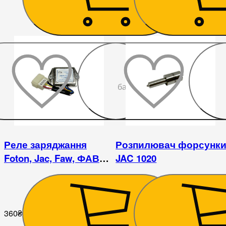
До
бажаного
Реле заряджання
Розпилювач форсунк
Foton, Jac, Faw, ФАВ
JAC 1020
регулятор напруги
360
₴
360
₴