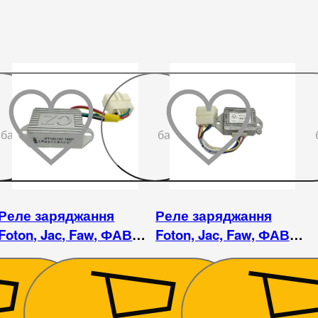
До
До
бажаного
бажаного
Реле заряджання
Реле заряджання
Foton, Jac, Faw, ФАВ
Foton, Jac, Faw, ФАВ
регулятор напруги -
регулятор напруги -
JFT143
JFT243
360
₴
360
₴