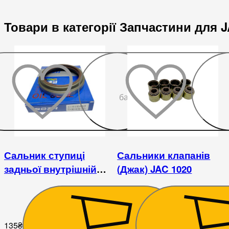
Товари в категорії Запчастини для 
До
бажаного
Сальник ступиці
Сальники клапанів
задньої внутрішній
(Джак) JAC 1020
(77х102х10/19) JAC 1045
135
₴
225
₴