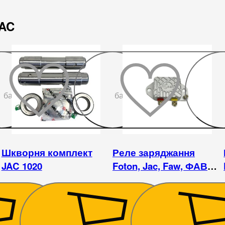
JAC
До
До
бажаного
бажаного
Шкворня комплект
Реле заряджання
JAC 1020
Foton, Jac, Faw, ФАВ
регулятор напруги -
JFT249F
810
₴
360
₴