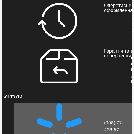
Оперативне
оформлення
Гарантія та
Б
повернення
о
п
п
д
п
Контакти
(098) 77-
438-57