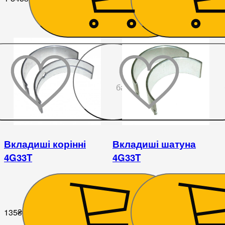
До
бажаного
Вкладиші корінні
Вкладиші шатуна
4G33T
4G33T
135
₴
203
₴