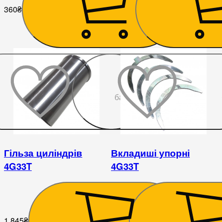
360
₴
1 620
₴
До
бажаного
Гільза циліндрів
Вкладиші упорні
4G33T
4G33T
1 845
₴
252
₴