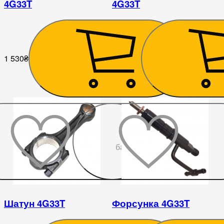
4G33T
4G33T
1 530
₴
11 250
₴
До
бажаного
Шатун 4G33T
Форсунка 4G33T