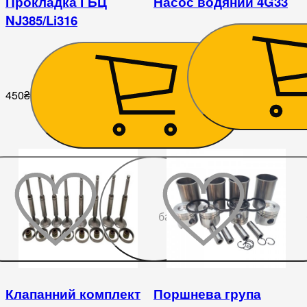
Прокладка ГБЦ
Насос водяний 4G33
NJ385/Li316
3 465
₴
450
₴
До
бажаного
Клапанний комплект
Поршнева група