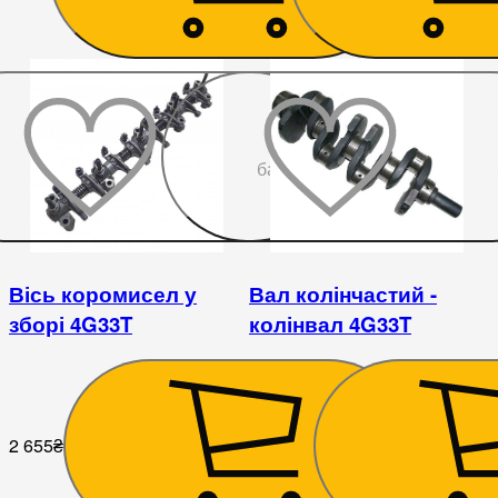
До
бажаного
Вісь коромисел у
Вал колінчастий -
зборі 4G33T
колінвал 4G33T
2 655
₴
11 700
₴