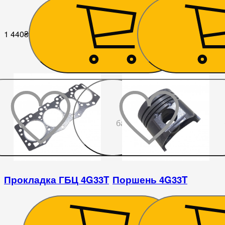
1 440
₴
1 575
₴
До
бажаного
Прокладка ГБЦ 4G33T
Поршень 4G33T