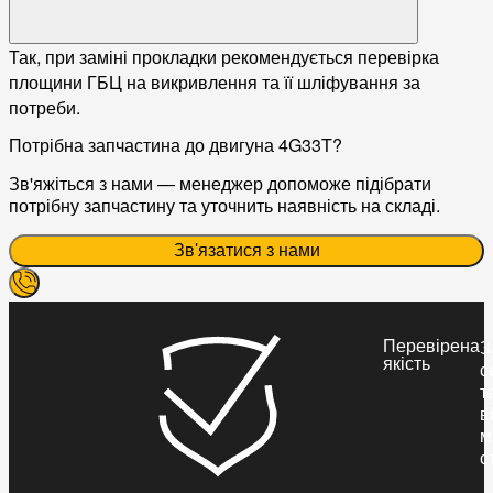
Так, при заміні прокладки рекомендується перевірка
площини ГБЦ на викривлення та її шліфування за
потреби.
Потрібна запчастина до двигуна 4G33T?
Зв'яжіться з нами — менеджер допоможе підібрати
потрібну запчастину та уточнить наявність на складі.
Зв'язатися з нами
Перевірена
З
якість
с
т
в
м
с