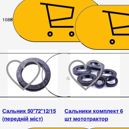
Foton/Lovol 244, 504
108
₴
225
₴
До
бажаного
Сальник 50*72*12/15
Сальники комплект 6
(передній міст)
шт мототрактор