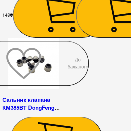
149
₴
109
₴
До
бажаного
Сальник клапана
КМ385ВТ DongFeng
240/244, Foton 240/244,
Jinma 240/244