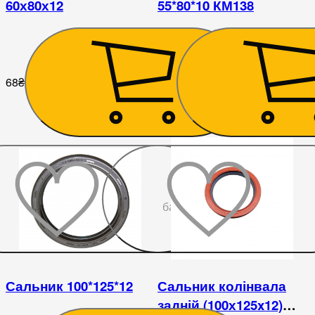
60х80х12
55*80*10 КМ138
68
₴
68
₴
До
бажаного
Сальник 100*125*12
Сальник колінвала
задній (100х125x12)