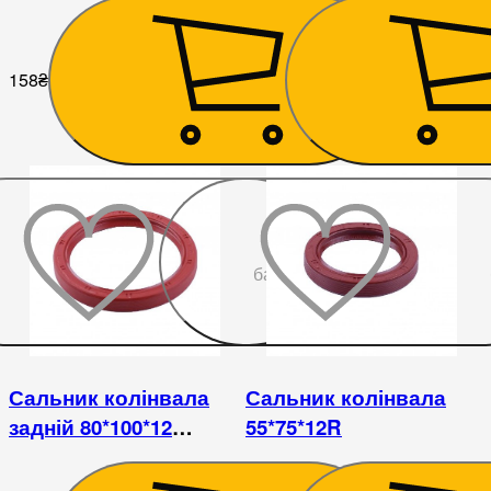
158
₴
189
₴
До
бажаного
Сальник колінвала
Сальник колінвала
задній 80*100*12
55*75*12R
КМ385ВТ