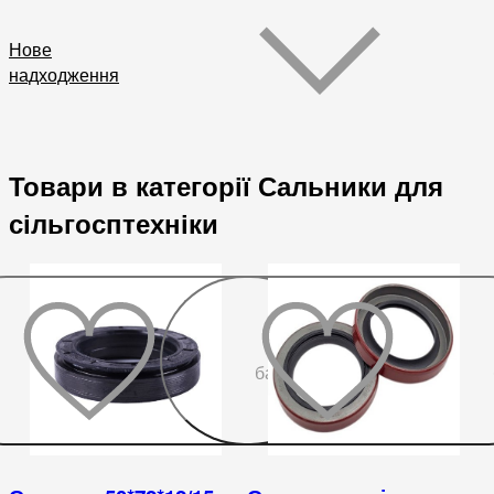
Нове
надходження
Товари в категорії Сальники для
сільгосптехніки
До
бажаного