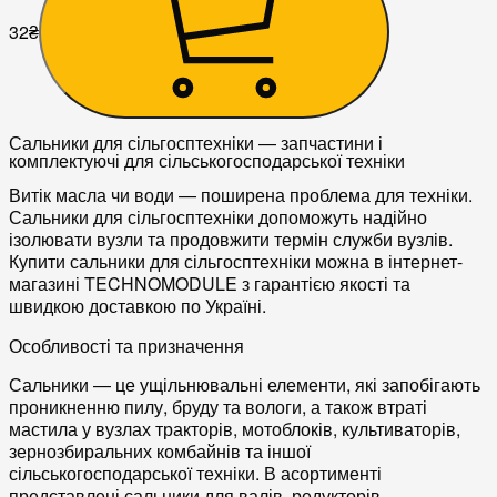
32
₴
Сальники для сільгосптехніки — запчастини і
комплектуючі для сільськогосподарської техніки
Витік масла чи води — поширена проблема для техніки.
Сальники для сільгосптехніки
допоможуть надійно
ізолювати вузли та продовжити термін служби вузлів.
Купити сальники для сільгосптехніки можна в інтернет-
магазині TECHNOMODULE з гарантією якості та
швидкою доставкою по Україні.
Особливості та призначення
Сальники
— це ущільнювальні елементи, які запобігають
проникненню пилу, бруду та вологи, а також втраті
мастила у вузлах
тракторів
,
мотоблоків
,
культиваторів
,
зернозбиральних комбайнів
та іншої
сільськогосподарської техніки
. В асортименті
представлені сальники для
валів
,
редукторів
,