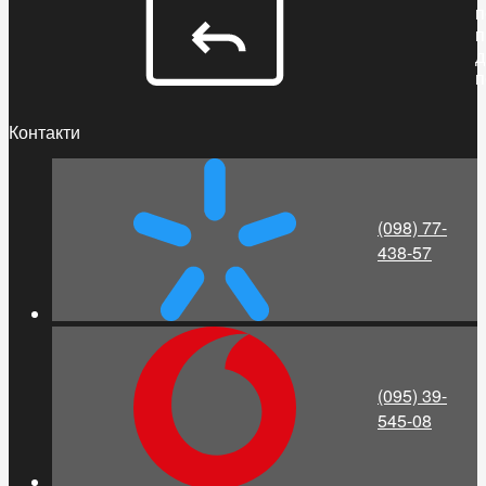
п
п
д
п
Контакти
(098) 77-
438-57
(095) 39-
545-08