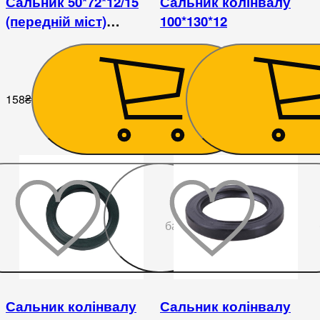
Сальник 50*72*12/15
Сальник колінвалу
(передній міст)
100*130*12
DongFeng
158
₴
252
₴
До
бажаного
Сальник колінвалу
Сальник колінвалу