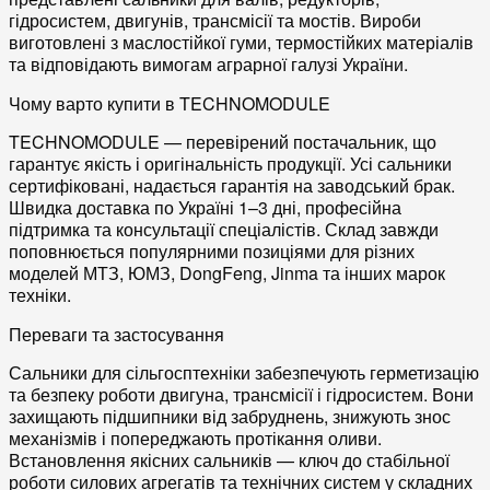
гідросистем
,
двигунів
,
трансмісії
та
мостів
. Вироби
виготовлені з
маслостійкої гуми
,
термостійких матеріалів
та відповідають вимогам
аграрної галузі України
.
Чому варто купити в TECHNOMODULE
TECHNOMODULE — перевірений постачальник, що
гарантує
якість
і
оригінальність
продукції. Усі сальники
сертифіковані, надається гарантія на заводський брак.
Швидка доставка по Україні
1–3 дні, професійна
підтримка та консультації спеціалістів. Склад завжди
поповнюється популярними позиціями для різних
моделей
МТЗ
,
ЮМЗ
,
DongFeng
,
Jinma
та інших марок
техніки.
Переваги та застосування
Сальники для сільгосптехніки забезпечують
герметизацію
та безпеку роботи
двигуна
,
трансмісії
і
гідросистем
. Вони
захищають
підшипники
від забруднень, знижують знос
механізмів
і попереджають
протікання оливи
.
Встановлення якісних сальників — ключ до стабільної
роботи
силових агрегатів
та
технічних систем
у складних