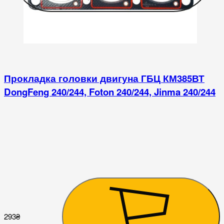
Прокладка головки двигуна ГБЦ КМ385ВТ
DongFeng 240/244, Foton 240/244, Jinma 240/244
2
293
₴