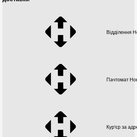
Відділення 
Пачтомат Но
Кур'єр за ад