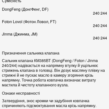
Сумісність
DongFeng (ДонгФенг, DF)
240
244
Foton Lovol (Фотон Ловол, FT)
240
244
Jinma (Джинма, JM)
240
244
Призначення сальника клапана
Сальник клапана КМ385ВТ (DongFeng / Foton / Jinma
240/244) надівається на напрямну втулку й ущільнює
стрижень клапана в головці. Він дозує масляну плівку на
стрижні й не пускає масло в камеру згоряння крізь
напрямну. Точна робота ковпачка визначає витрату
мастила й чистоту клапанного вузла.
Ознаки несправності
Затвердіння, знос кромки чи задубіння ковпачка
спричиняють підсмоктування масла крізь напрямну.