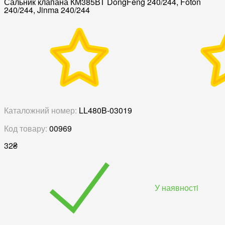
Сальник клапана КМ385ВТ DongFeng 240/244, Foton
240/244, Jinma 240/244
Каталожний номер:
LL480B-03019
Код товару:
00969
32
₴
У наявностi