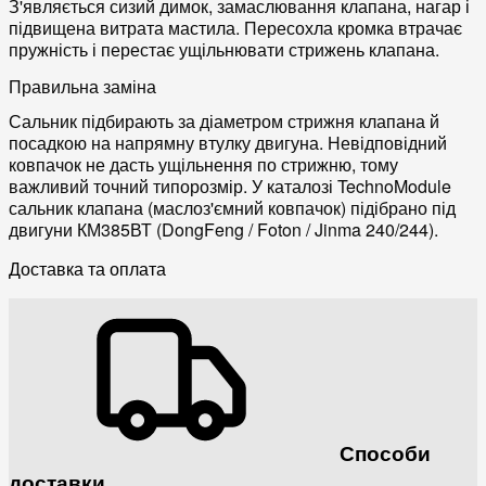
З'являється сизий димок, замаслювання клапана, нагар і
підвищена витрата мастила. Пересохла кромка втрачає
пружність і перестає ущільнювати стрижень клапана.
Правильна заміна
Сальник підбирають за діаметром стрижня клапана й
посадкою на напрямну втулку двигуна. Невідповідний
ковпачок не дасть ущільнення по стрижню, тому
важливий точний типорозмір. У каталозі TechnoModule
сальник клапана (маслоз'ємний ковпачок) підібрано під
двигуни КМ385ВТ (DongFeng / Foton / Jinma 240/244).
Доставка та оплата
Способи
доставки