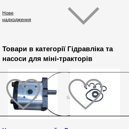
Нове
надходження
Товари в категорії Гідравліка та
насоси для міні-тракторів
До
бажаного