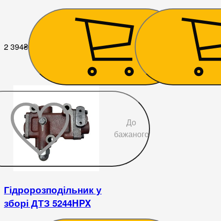
2 394
₴
2 394
₴
До
бажаного
Гідророзподільник у
зборі ДТЗ 5244HPX