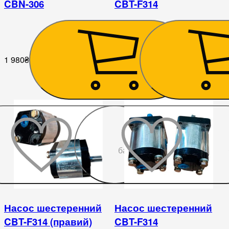
CBN-306
CBT-F314
1 980
₴
2 394
₴
До
бажаного
Насос шестеренний
Насос шестеренний
CBT-F314 (правий)
CBT-F314