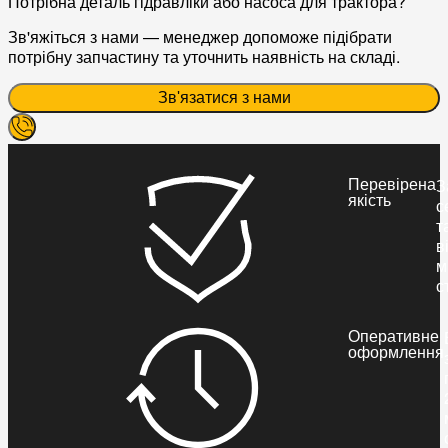
Потрібна деталь гідравліки або насоса для трактора?
Зв'яжіться з нами — менеджер допоможе підібрати
потрібну запчастину та уточнить наявність на складі.
Зв'язатися з нами
Перевірена
З
якість
с
т
в
м
с
Оперативне
оформлення