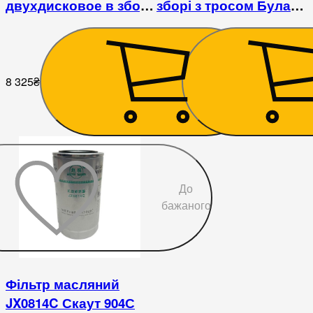
двухдисковое в зборі
зборі з тросом Булат
Скаут 244-404
Скаут
8 325
₴
855
₴
До
бажаного
Фільтр масляний
JX0814C Скаут 904С