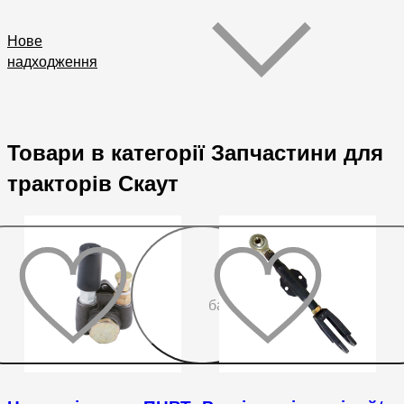
Нове
надходження
Товари в категорії Запчастини для
тракторів Скаут
До
бажаного