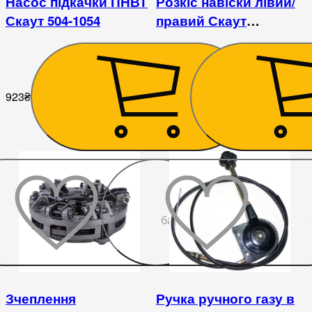
Насос підкачки ПНВТ
Розкіс навіски лівий/
Скаут 504-1054
правий Скаут
804/904С/1304
923
₴
4 500
₴
До
бажаного
Зчеплення
Ручка ручного газу в