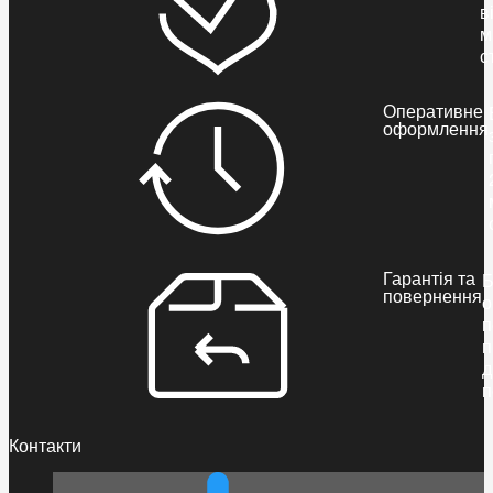
в
м
с
Оперативне
оформлення
Гарантія та
Б
повернення
о
п
п
д
п
Контакти