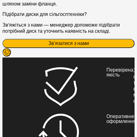
шляхом заміни фланця.
Підібрати диски для сільгосптехніки?
Зв'яжіться з нами — менеджер допоможе підібрати
потрібний диск та уточнить наявність на складі.
Зв'язатися з нами
Перевірена
З
якість
с
т
в
м
с
Оперативне
оформлення