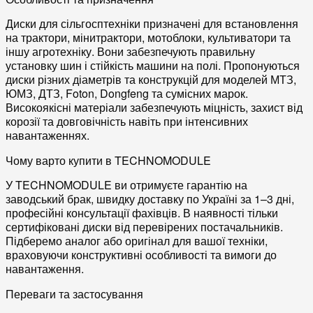
Диски для сільгосптехніки
призначені для встановлення
на
трактори
,
мінитрактори
,
мотоблоки
,
культиватори
та
іншу агротехніку. Вони забезпечують правильну
установку
шин
і стійкість машини на полі. Пропонуються
диски різних діаметрів та конструкцій для моделей
МТЗ
,
ЮМЗ
,
ДТЗ
,
Foton
,
Dongfeng
та сумісних марок.
Високоякісні матеріали забезпечують міцність, захист від
корозії та довговічність навіть при інтенсивних
навантаженнях.
Чому варто купити в TECHNOMODULE
У TECHNOMODULE ви отримуєте
гарантію на
заводський брак
, швидку доставку по Україні за 1–3 дні,
професійні консультації фахівців. В наявності тільки
сертифіковані диски
від перевірених постачальників.
Підберемо
аналог
або
оригінал
для вашої техніки,
враховуючи конструктивні особливості та вимоги до
навантаження
.
Переваги та застосування