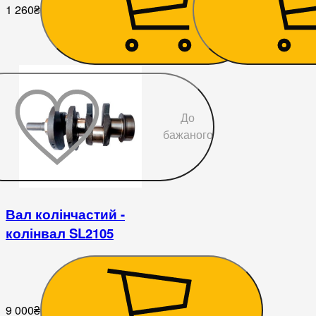
1 260
₴
9 000
₴
До
бажаного
Вал колінчастий -
колінвал SL2105
9 000
₴