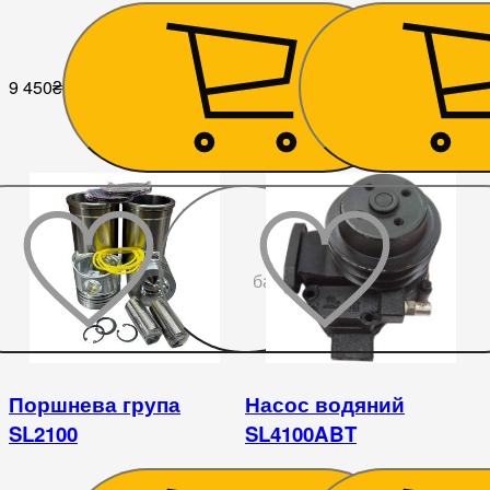
9 450
₴
9 000
₴
До
бажаного
Поршнева група
Насос водяний
SL2100
SL4100ABT