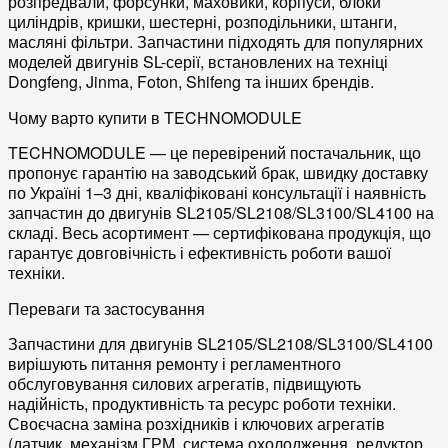
розпредвали
,
форсунки
,
маховики
,
корпуси
,
блоки
циліндрів
,
кришки
,
шестерні
,
розподільники
,
штанги
,
масляні фільтри
. Запчастини підходять для популярних
моделей двигунів SL-серії, встановлених на техніці
Dongfeng
,
Jinma
,
Foton
,
Shifeng
та інших брендів.
Чому варто купити в TECHNOMODULE
TECHNOMODULE — це перевірений постачальник, що
пропонує
гарантію на заводський брак
, швидку доставку
по Україні 1–3 дні, кваліфіковані консультації і наявність
запчастин до двигунів SL2105/SL2108/SL3100/SL4100 на
складі. Весь асортимент —
сертифікована продукція
, що
гарантує довговічність і ефективність роботи вашої
техніки.
Переваги та застосування
Запчастини для двигунів SL2105/SL2108/SL3100/SL4100
вирішують питання
ремонту
і
регламентного
обслуговування
силових агрегатів, підвищують
надійність
,
продуктивність
та
ресурс роботи
техніки.
Своєчасна заміна
розхідників
і
ключових агрегатів
(датчик, механізм ГРМ, система охолодження, редуктор,