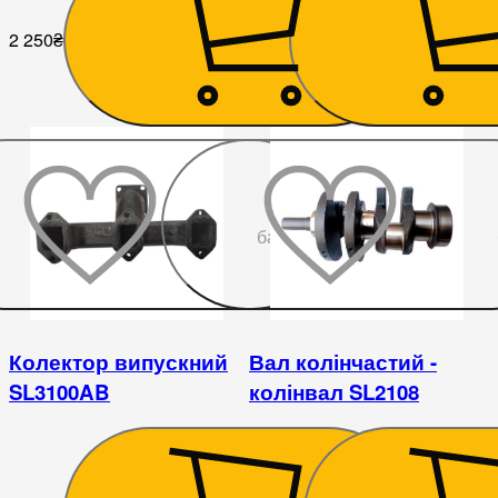
2 250
₴
225
₴
До
бажаного
Колектор випускний
Вал колінчастий -
SL3100AB
колінвал SL2108