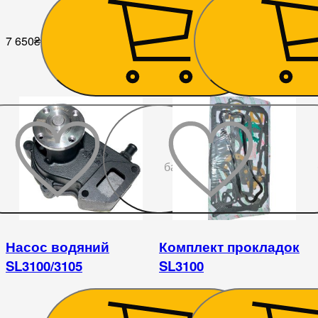
7 650
₴
2 925
₴
До
бажаного
Насос водяний
Комплект прокладок
SL3100/3105
SL3100