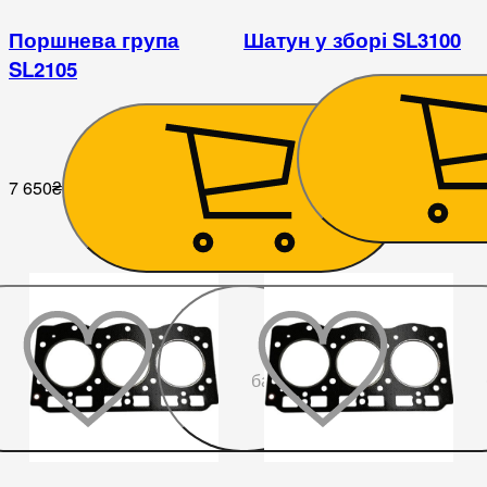
Поршнева група
Шатун у зборі SL3100
SL2105
1 395
₴
7 650
₴
До
бажаного