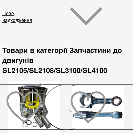
Нове
надходження
Товари в категорії Запчастини до
двигунів
SL2105/SL2108/SL3100/SL4100
До
бажаного