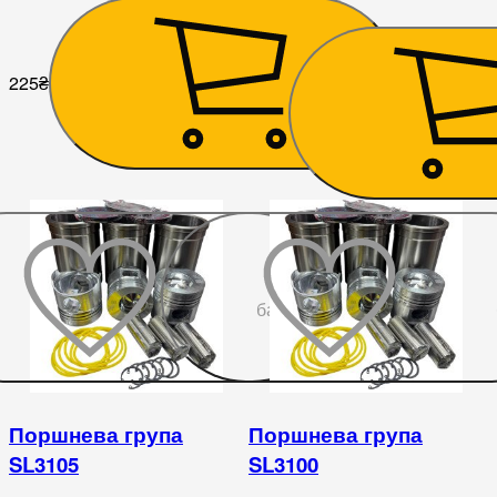
225
₴
225
₴
До
бажаного
Поршнева група
Поршнева група
SL3105
SL3100