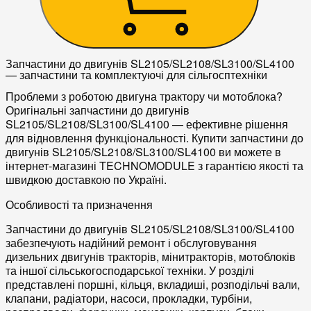
Запчастини до двигунів SL2105/SL2108/SL3100/SL4100
— запчастини та комплектуючі для сільгосптехніки
Проблеми з роботою двигуна трактору чи мотоблока?
Оригінальні запчастини до двигунів
SL2105/SL2108/SL3100/SL4100 — ефективне рішення
для відновлення функціональності. Купити запчастини до
двигунів SL2105/SL2108/SL3100/SL4100 ви можете в
інтернет-магазині TECHNOMODULE з гарантією якості та
швидкою доставкою по Україні.
Особливості та призначення
Запчастини до двигунів SL2105/SL2108/SL3100/SL4100
забезпечують надійний ремонт і обслуговування
дизельних двигунів
тракторів,
мінитракторів
,
мотоблоків
та іншої сільськогосподарської техніки. У розділі
представлені
поршні
,
кільця
,
вкладиші
,
розподільчі вали
,
клапани
,
радіатори
,
насоси
,
прокладки
,
турбіни
,