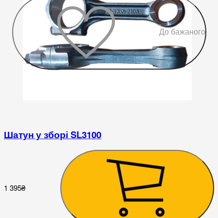
До бажаного
Шатун у зборі SL3100
2
1 395
₴