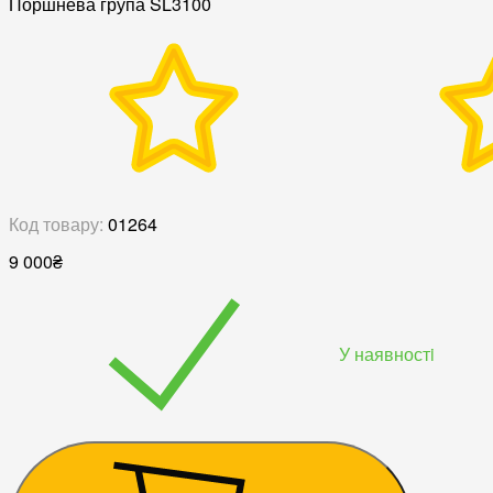
Поршнева група SL3100
Код товару:
01264
9 000
₴
У наявностi