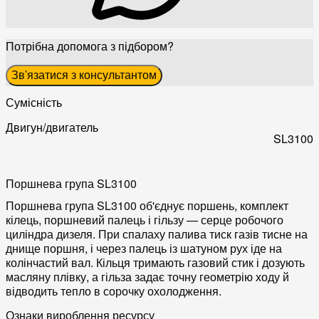
Потрібна допомога з підбором?
Зв'язатися з консультантом
Сумісність
Двигун/двигатель
SL3100
Поршнева група SL3100
Поршнева група SL3100 об'єднує поршень, комплект
кілець, поршневий палець і гільзу — серце робочого
циліндра дизеля. При спалаху палива тиск газів тисне на
днище поршня, і через палець із шатуном рух іде на
колінчастий вал. Кільця тримають газовий стик і дозують
масляну плівку, а гільза задає точну геометрію ходу й
відводить тепло в сорочку охолодження.
Ознаки вироблення ресурсу