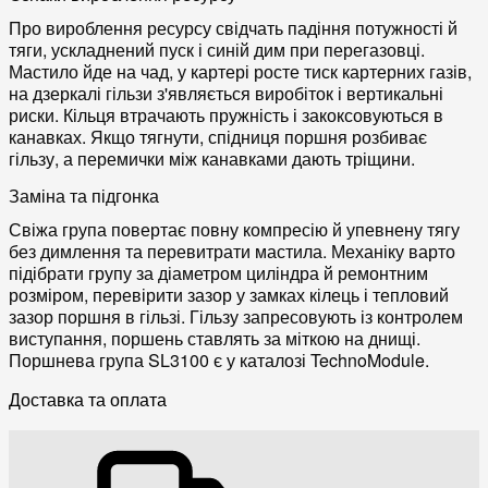
Про вироблення ресурсу свідчать падіння потужності й
тяги, ускладнений пуск і синій дим при перегазовці.
Мастило йде на чад, у картері росте тиск картерних газів,
на дзеркалі гільзи з'являється виробіток і вертикальні
риски. Кільця втрачають пружність і закоксовуються в
канавках. Якщо тягнути, спідниця поршня розбиває
гільзу, а перемички між канавками дають тріщини.
Заміна та підгонка
Свіжа група повертає повну компресію й упевнену тягу
без димлення та перевитрати мастила. Механіку варто
підібрати групу за діаметром циліндра й ремонтним
розміром, перевірити зазор у замках кілець і тепловий
зазор поршня в гільзі. Гільзу запресовують із контролем
виступання, поршень ставлять за міткою на днищі.
Поршнева група SL3100 є у каталозі TechnoModule.
Доставка та оплата