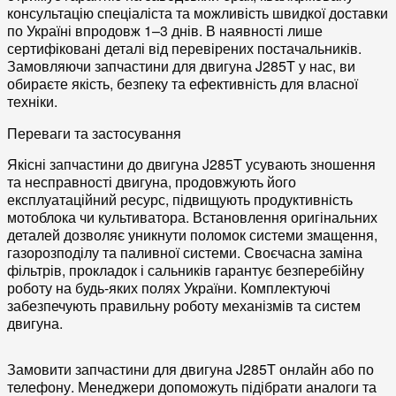
консультацію спеціаліста та можливість
швидкої доставки
по Україні
впродовж 1–3 днів. В наявності лише
сертифіковані деталі
від перевірених постачальників.
Замовляючи
запчастини для двигуна J285T
у нас, ви
обираєте якість, безпеку та ефективність для власної
техніки.
Переваги та застосування
Якісні
запчастини до двигуна J285T
усувають зношення
та несправності
двигуна
, продовжують його
експлуатаційний ресурс, підвищують продуктивність
мотоблока
чи
культиватора
. Встановлення оригінальних
деталей
дозволяє уникнути поломок
системи змащення
,
газорозподілу
та
паливної системи
. Своєчасна заміна
фільтрів
,
прокладок
і
сальників
гарантує безперебійну
роботу на будь-яких полях України.
Комплектуючі
забезпечують правильну роботу
механізмів
та систем
двигуна
.
Замовити запчастини для двигуна J285T онлайн або по
телефону. Менеджери допоможуть підібрати аналоги та