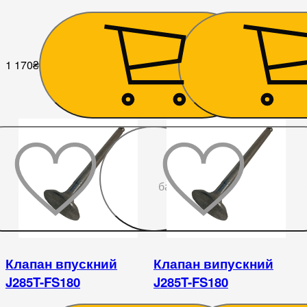
1 170
₴
315
₴
До
бажаного
Клапан впускний
Клапан випускний
J285T-FS180
J285T-FS180