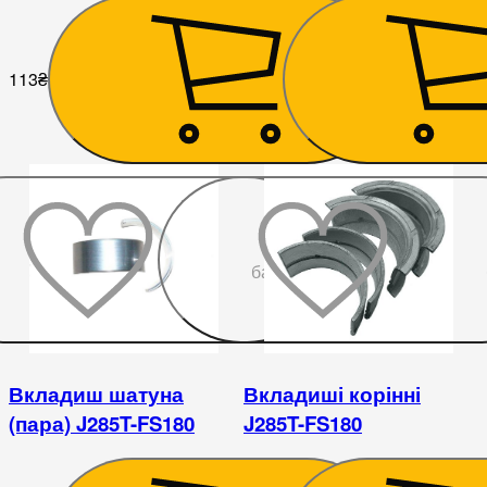
113
₴
113
₴
До
бажаного
Вкладиш шатуна
Вкладиші корінні
(пара) J285T-FS180
J285T-FS180