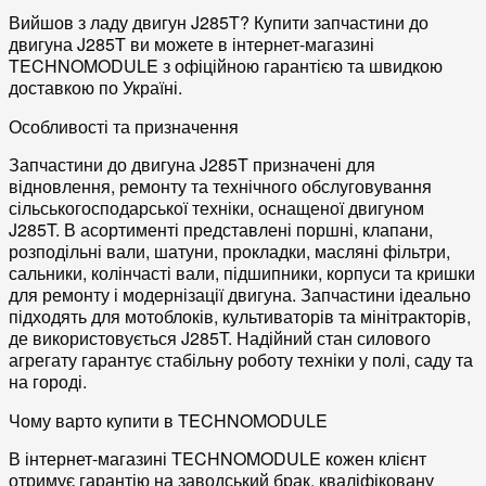
Вийшов з ладу двигун J285T? Купити запчастини до
двигуна J285T ви можете в інтернет-магазині
TECHNOMODULE з офіційною гарантією та швидкою
доставкою по Україні.
Особливості та призначення
Запчастини до двигуна J285T
призначені для
відновлення, ремонту та технічного обслуговування
сільськогосподарської техніки, оснащеної
двигуном
J285T
. В асортименті представлені
поршні
,
клапани
,
розподільні вали
,
шатуни
,
прокладки
,
масляні фільтри
,
сальники
,
колінчасті вали
,
підшипники
,
корпуси
та
кришки
для ремонту і модернізації двигуна. Запчастини ідеально
підходять для
мотоблоків
,
культиваторів
та
мінітракторів
,
де використовується J285T. Надійний стан силового
агрегату гарантує стабільну роботу техніки у полі, саду та
на городі.
Чому варто купити в TECHNOMODULE
В інтернет-магазині TECHNOMODULE кожен клієнт
отримує
гарантію на заводський брак
, кваліфіковану