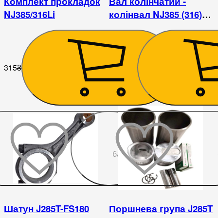
Комплект прокладок
Вал колінчатий -
NJ385/316Li
колінвал NJ385 (316)
FengShou
315
₴
10 080
₴
До
бажаного
Шатун J285T-FS180
Поршнева група J285T