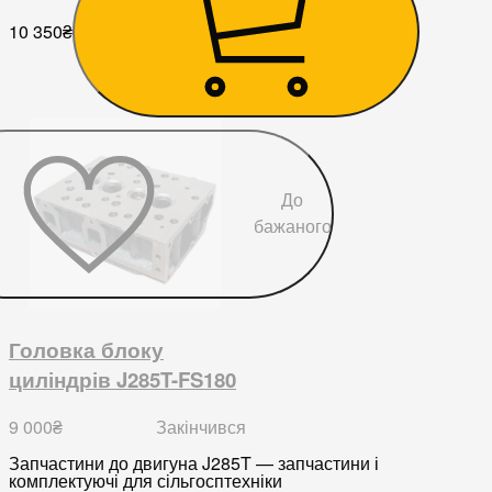
10 350
₴
До
бажаного
Головка блоку
циліндрів J285T-FS180
9 000
₴
Закінчився
Запчастини до двигуна J285T — запчастини і
комплектуючі для сільгосптехніки