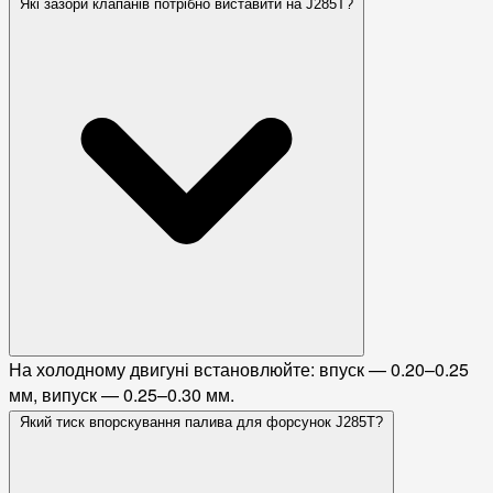
Які зазори клапанів потрібно виставити на J285T?
На холодному двигуні встановлюйте: впуск — 0.20–0.25
мм, випуск — 0.25–0.30 мм.
Який тиск впорскування палива для форсунок J285T?