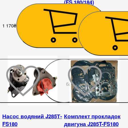
(FS 180/184)
1 170
₴
4 050
₴
До
бажаного
Насос водяний J285Т-
Комплект прокладок
FS180
двигуна J285T-FS180