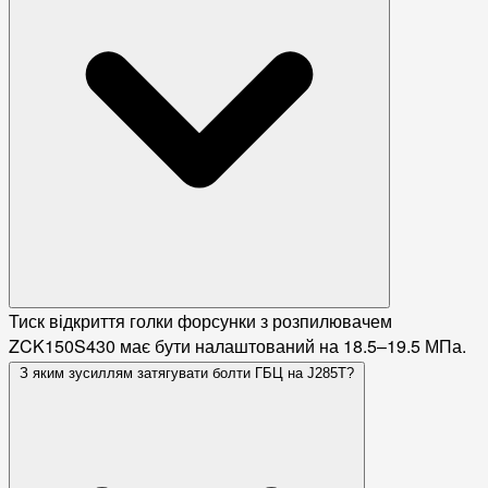
Тиск відкриття голки форсунки з розпилювачем
ZCK150S430 має бути налаштований на 18.5–19.5 МПа.
З яким зусиллям затягувати болти ГБЦ на J285T?