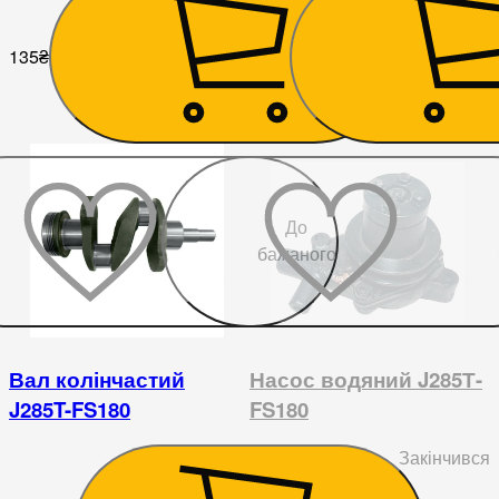
135
₴
518
₴
До
бажаного
Вал колінчастий
Насос водяний J285Т-
J285T-FS180
FS180
2 520
₴
Закінчився