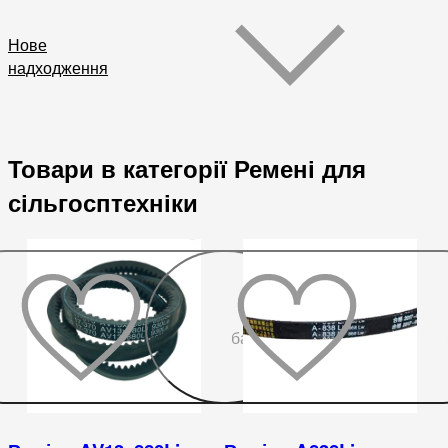
Нове
надходження
Товари в категорії Ремені для
сільгосптехніки
До
бажаного