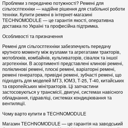
Проблеми з передачею потужності?
Ремені для
сільгосптехніки
— надійне рішення для стабільної роботи
техніки. Купити ремені в інтернет-магазині
TECHNOMODULE — це гарантія якості, оперативна
доставка по Україні та професійна підтримка.
Особливості та призначення
Ремені для сільгосптехніки
забезпечують передачу
крутного моменту між вузлами та агрегатами тракторів,
мотоблоків, комбайнів, культиваторів, сівалок та іншої
агротехніки. В асортименті представлені
клинові ремені
,
поліклинові ремені
,
плоскі ремені
,
варіаторні ремені
,
ремені генератора
,
привідні ремені
,
зубчасті ремені
, що
підходять для моделей МТЗ, ЮМЗ, Т-25, Т-40, китайських
та європейських мінітракторів. Ці запчастини
застосовуються у
трансмісії
,
двигуні
,
системах навісного
обладнання
,
гідравліці
,
системах кондиціювання
та
вентиляції.
Чому варто купити в TECHNOMODULE
Магазин TECHNOMODULE — це
гарантія на заводський