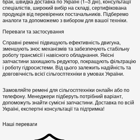
брак
, швидка доставка по Україні (1–3 дні),
консультації
спеціалістів
, широкий вибір на складі,
сертифікована
продукція
від перевірених постачальників. Підберемо
аналоги
та допоможемо з вибором для вашої техніки.
Переваги та застосування
Справні
ремені
підвищують
ефективність двигуна
,
зменшують знос
механізмів
та забезпечують стабільну
роботу
трансмісії
і
навісного обладнання
. Якісні
запчастини захищають
редуктор
, покращують
фільтрацію
і роботу
гідросистеми
. Від цього залежить надійність та
довговічність всієї сільгосптехніки в умовах України.
Замовляйте ремені для сільгосптехніки онлайн або по
телефону. Менеджери підберуть потрібний варіант,
допоможуть знайти сумісні запчастини. Доставка по всій
Україні, експертні консультації та підтримка!
Наші переваги