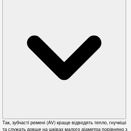
Так, зубчасті ремені (AV) краще відводять тепло, гнучкіші
та служать довше на шківах малого діаметра порівняно з