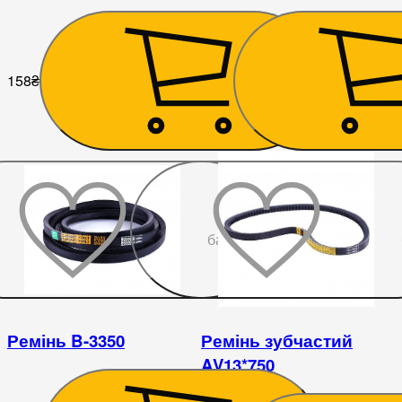
158
₴
324
₴
До
бажаного
Ремінь B-3350
Ремінь зубчастий
AV13*750