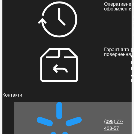
Оперативне
оформлення
Гарантія та
Б
повернення
о
п
п
д
п
Контакти
(098) 77-
438-57