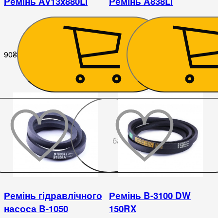
Ремінь AV13x880Li
Ремінь A838Li
90
₴
126
₴
До
бажаного
Ремінь гідравлічного
Ремінь B-3100 DW
насоса B-1050
150RX