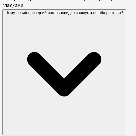
гладкими.
Чому новий привідний ремінь швидко зношується або рветься?