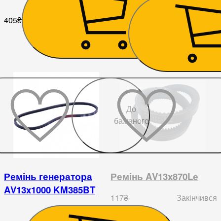
405
₴
167
₴
До
бажаного
Ремінь генератора
Ремінь AV13x870Lе
AV13x1000 KM385BT
117
₴
Закінчився