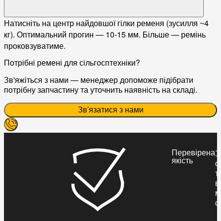
Натисніть на центр найдовшої гілки ременя (зусилля ~4
кг). Оптимальний прогин — 10-15 мм. Більше — ремінь
проковзуватиме.
Потрібні ремені для сільгосптехніки?
Зв'яжіться з нами — менеджер допоможе підібрати
потрібну запчастину та уточнить наявність на складі.
Зв'язатися з нами
Перевірена
З
якість
с
т
в
м
с