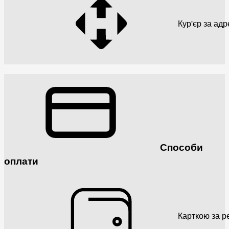
Кур'єр за ад
Способи
оплати
Карткою за р