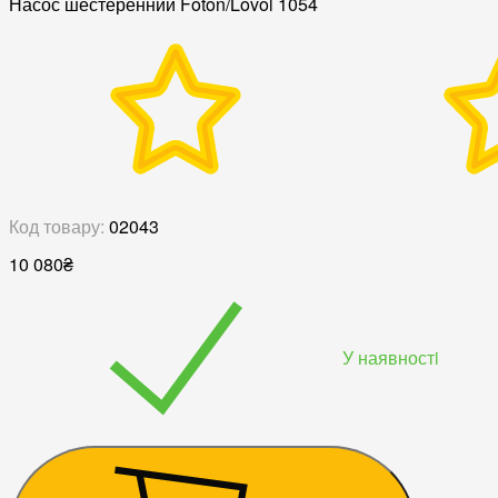
Насос шестеренний Foton/Lovol 1054
Код товару:
02043
10 080
₴
У наявностi