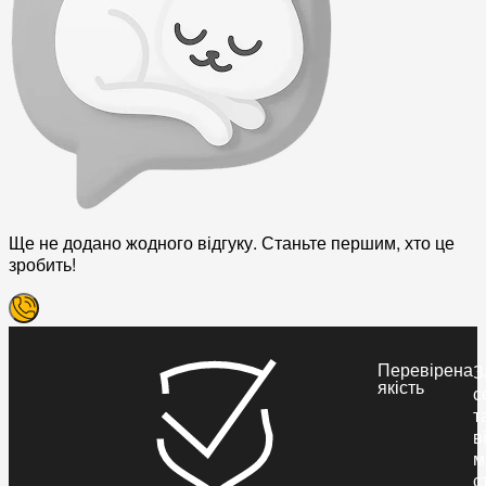
Ще не додано жодного відгуку. Станьте першим, хто це
зробить!
Перевірена
З
якість
с
т
в
м
с