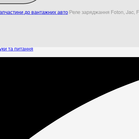
апчастини до вантажних авто
Реле заряджання Foton, Jac, 
уки та питання