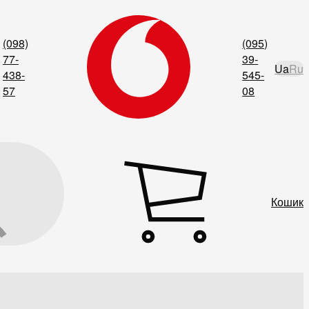
(098)
(095)
77-
39-
Ua
Ru
438-
545-
57
08
Кошик