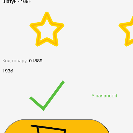
Шатун - 168F
Код товару:
01889
193
₴
У наявностi