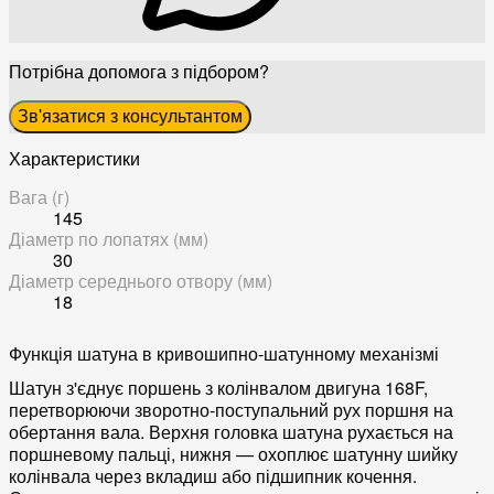
Потрібна допомога з підбором?
Зв'язатися з консультантом
Характеристики
Вага (г)
145
Діаметр по лопатях (мм)
30
Діаметр середнього отвору (мм)
18
Функція шатуна в кривошипно-шатунному механізмі
Шатун з'єднує поршень з колінвалом двигуна 168F,
перетворюючи зворотно-поступальний рух поршня на
обертання вала. Верхня головка шатуна рухається на
поршневому пальці, нижня — охоплює шатунну шийку
колінвала через вкладиш або підшипник кочення.