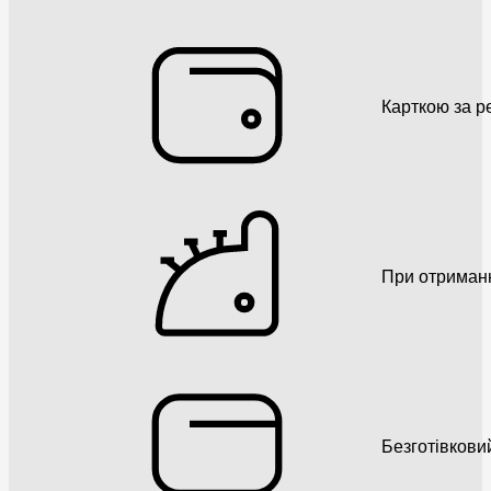
Карткою за р
При отриман
Безготівкови