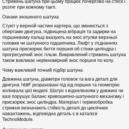
Стрижень шатуна при цьому працює почергово на стиск і
розтяг при кожному такті.
Ознаки зношеного шатуна
Стукіт у верхній частині картера, що змінюється з
обертами двигуна, підвищена вібрація та задирки на
поршневому пальці вказують на знос втулки верхньої
головки чи шатунного підшипника. Люфт у з'єднаннях
шатуна прискорює биття поршня об стінки циліндра і
прогресуючий знос гільзи. Викривлений стрижень шатуна
також викликає нерівномірний знос поршня по колу.
Чому важливий точний підбір шатуна
Довжина шатуна, діаметри головок та вага деталі для
двигуна 168F розраховані під хід поршня та геометрію
колінвала цієї моделі. Шатун з відхиленням у довжині чи
вазі порушує баланс кривошипно-шатунного механізму і
прискорює знос циліндра. Матеріал і термообробка
стрижня визначають стійкість деталі до циклічних
навантажень, відповідна деталь є в каталозі
TechnoModule.