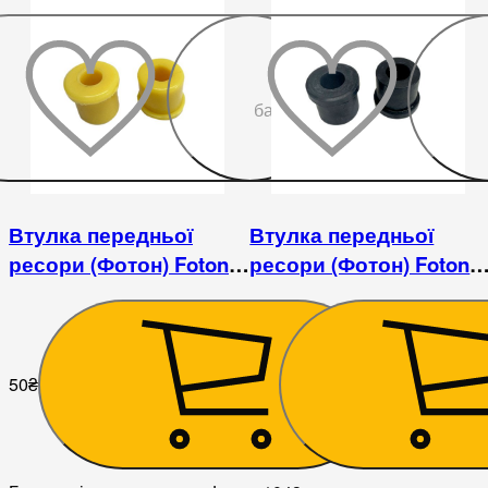
До
бажаного
Втулка передньої
Втулка передньої
ресори (Фотон) Foton
ресори (Фотон) Foton
1043
1043
50
₴
50
₴