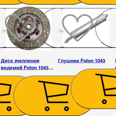
До
До
бажаного
бажаного
Диск зчеплення
Глушник Foton 1043
ведемий Foton 1043
(3,7L) / FAW 1031
1 710
₴
1 260
₴