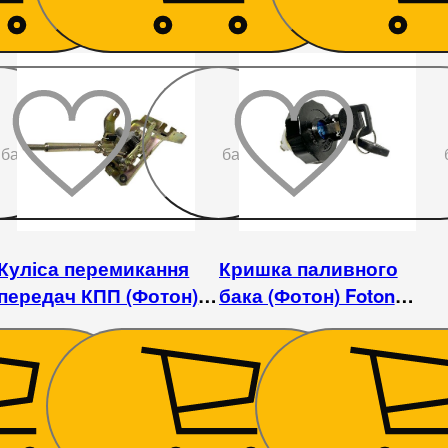
До
До
бажаного
бажаного
Куліса перемикання
Кришка паливного
передач КПП (Фотон)
бака (Фотон) Foton
Foton 1043, 1046, 1049
1043, 1046, 1049
1 170
₴
270
₴