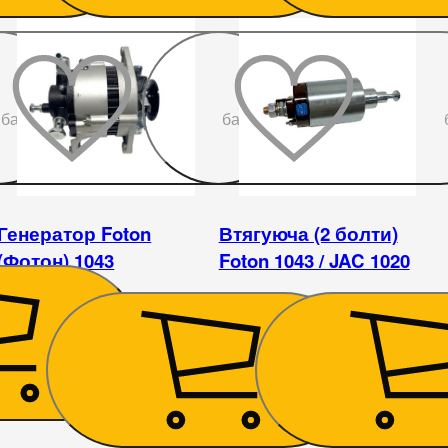
До
До
бажаного
бажаного
Генератор Foton
Втягуюча (2 болти)
(Фотон) 1043
Foton 1043 / JAC 1020
4 050
₴
833
₴