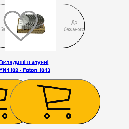
До
До
бажаного
бажаного
Вкладиші шатунні
YN4102 - Foton 1043
540
₴