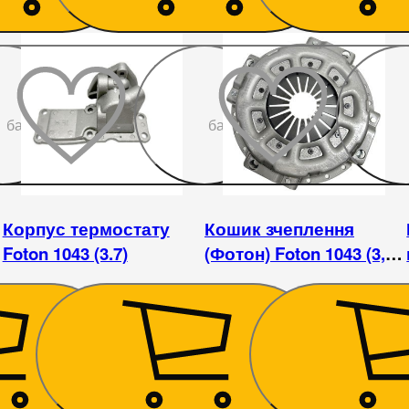
До
До
бажаного
бажаного
Корпус термостату
Кошик зчеплення
Foton 1043 (3.7)
(Фотон) Foton 1043 (3,7
л)
585
₴
2 475
₴