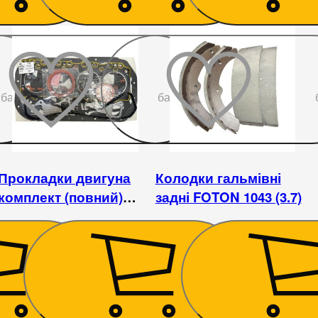
До
До
бажаного
бажаного
Прокладки двигуна
Колодки гальмівні
комплект (повний)
задні FOTON 1043 (3.7)
Foton 1043 (3,7)
855
₴
585
₴