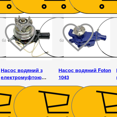
До
До
бажаного
бажаного
Насос водяний з
Насос водяний Foton
електромуфтою
1043
(Фотон) Foton 1043 (3,7
л)
6 075
₴
1 890
₴