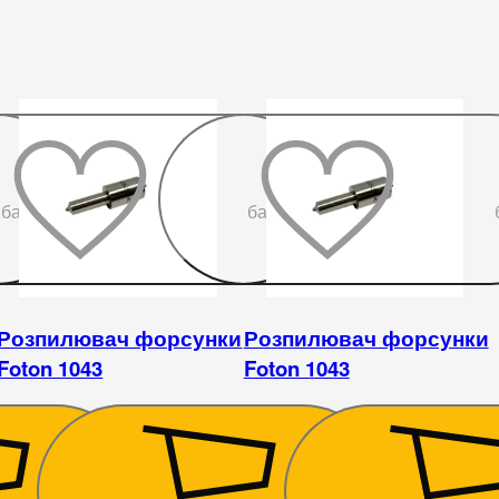
До
До
бажаного
бажаного
Розпилювач форсунки
Розпилювач форсунки
Foton 1043
Foton 1043
360
₴
360
₴