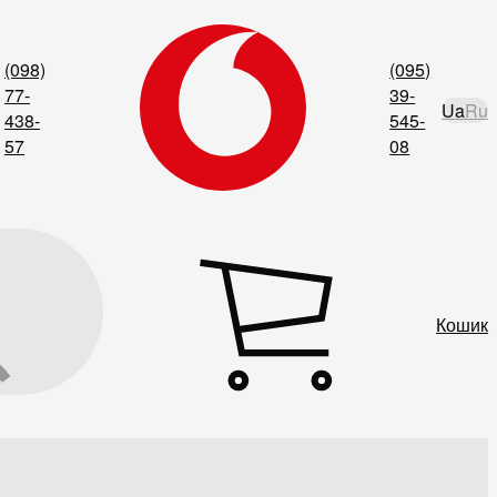
(098)
(095)
77-
39-
Ua
Ru
438-
545-
57
08
Кошик