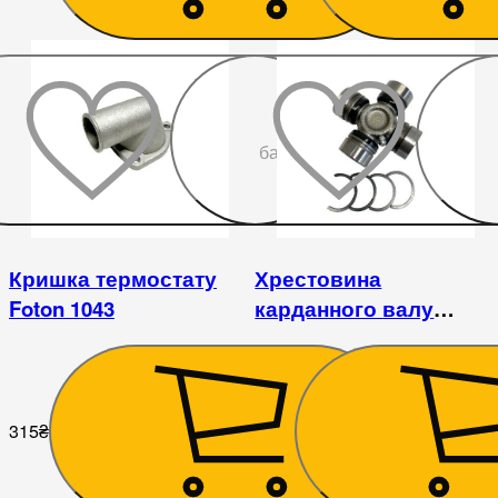
До
бажаного
Кришка термостату
Хрестовина
Foton 1043
карданного валу
(Фотон) FOTON 1043
(3.7)
315
₴
405
₴