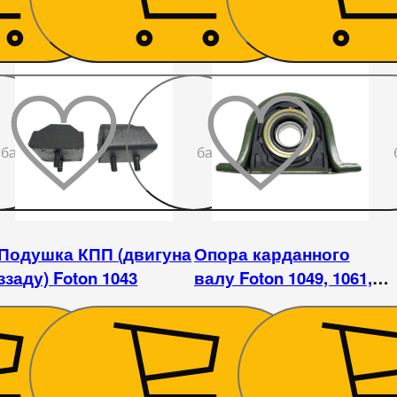
До
До
бажаного
бажаного
Подушка КПП (двигуна
Опора карданного
ззаду) Foton 1043
валу Foton 1049, 1061,
1069, 1093, 1099, YUEJIN
1080 DFA1062
203
₴
1 080
₴