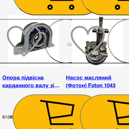
До
бажаного
Опора підвісна
Насос масляний
карданного валу зі
(Фотон) Foton 1043
скобою Foton 1043
810
₴
2 160
₴