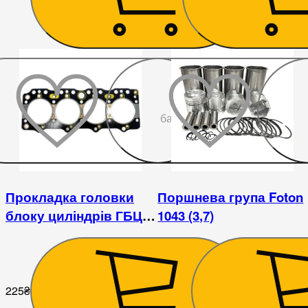
До
бажаного
Прокладка головки
Поршнева група Foton
блоку циліндрів ГБЦ
1043 (3,7)
Foton 1043
225
₴
5 850
₴