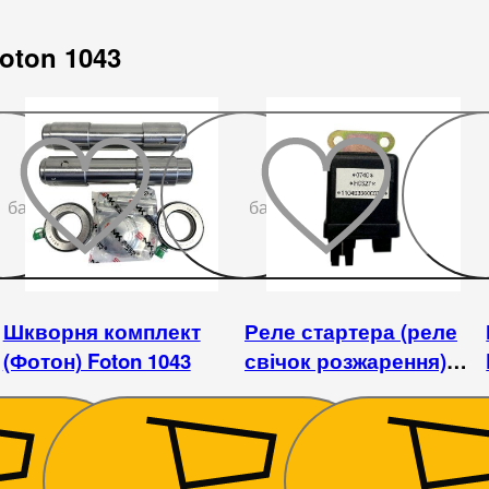
oton 1043
До
До
бажаного
бажаного
Шкворня комплект
Реле стартера (реле
(Фотон) Foton 1043
свічок розжарення)
FOTON 1043
945
₴
248
₴