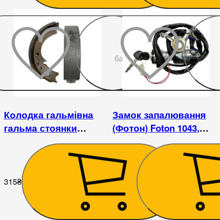
До
бажаного
Колодка гальмівна
Замок запалювання
гальма стоянки
(Фотон) Foton 1043,
(ручника) FOTON 1043,
1046, 1049
1049
315
₴
1 530
₴