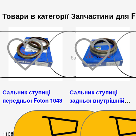
Товари в категорії Запчастини для F
До
бажаного
Сальник ступиці
Сальник ступиці
передньої Foton 1043
задньої внутрішній
(77х102х10/19) Foton
1043
113
₴
135
₴