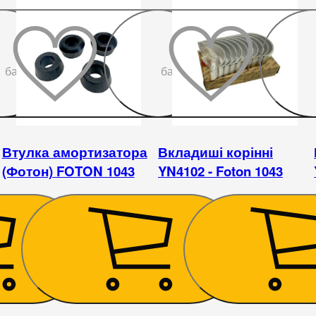
До
До
бажаного
бажаного
Втулка амортизатора
Вкладиші корінні
(Фотон) FOTON 1043
YN4102 - Foton 1043
59
₴
630
₴