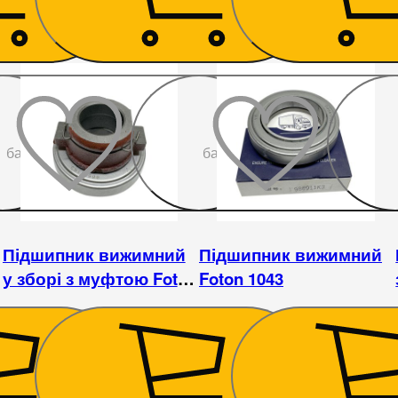
До
До
бажаного
бажаного
Підшипник вижимний
Підшипник вижимний
у зборі з муфтою Foton
Foton 1043
1043
630
₴
248
₴