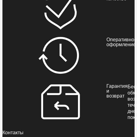
Оперативное
оформление
Гарантия
Бес
и
обм
возврат
воз
теч
дне
пок
Контакты