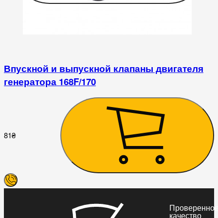
Впускной и выпускной клапаны двигателя
генератора 168F/170
1
81
₴
Проверенно
качество