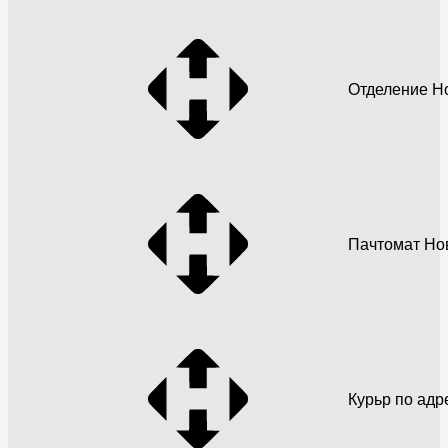
Отделение Н
Пачтомат Но
Курьр по адр