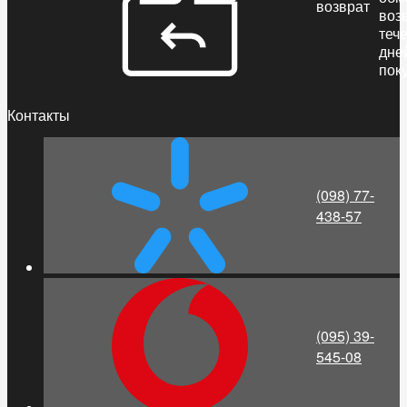
возврат
воз
теч
дне
пок
Контакты
(098) 77-
438-57
(095) 39-
545-08