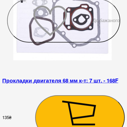
До бажаного
Прокладки двигателя 68 мм к-т: 7 шт. - 168F
3
135
₴