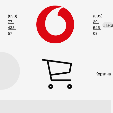
(098)
(095)
77-
39-
Ua
Ru
438-
545-
57
08
Корзина