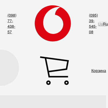
(098)
(095)
77-
39-
Ua
Ru
438-
545-
57
08
Корзина