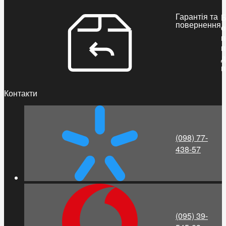
Гарантія та
Б
повернення
о
п
п
д
п
Контакти
(098) 77-
438-57
(095) 39-