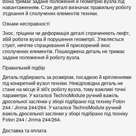
Вона тримає задане положення й геометрію вузла під
навантаженням. Стан деталі визначає правильну роботу
з'єднання й сполучених елементів техніки.
Ознаки несправності
Знос, тріщини чи деформація деталі спричиняють люфт,
збій роботи вузла й порушення геометрії. З'являється
стукіт, нечітке спрацювання й прискорений знос
сполучених елементів. Пошкоджена деталь не тримає
задане положення й роботу вузла.
Правильний підбір
Деталь підбирають за розміром, посадкою й кріпленнями
під конкретний вузол техніки. Невідповідна деталь не
стане на місце й зіб'є роботу вузла, тому важливі точні
параметри. У каталозі TechnoModule ручний важіль
дросельної заслінки у зборі підібрано під техніку Foton
244 / Jinma 244/264. У каталозі TechnoModule ручний
важіль дросельної заслінки у зборі підібрано під техніку
Foton 244 / Jinma 244/264.
Доставка та оплата