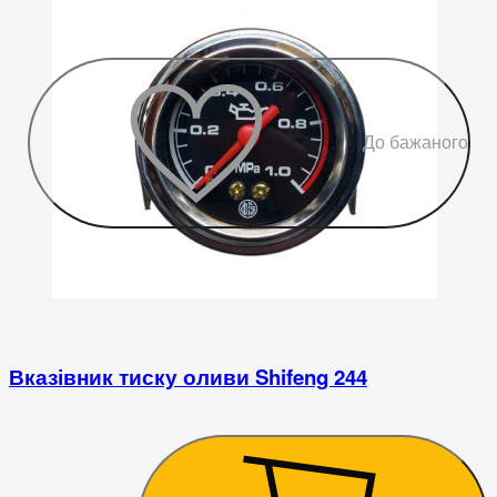
До бажаного
Вказівник тиску оливи Shifeng 244
1