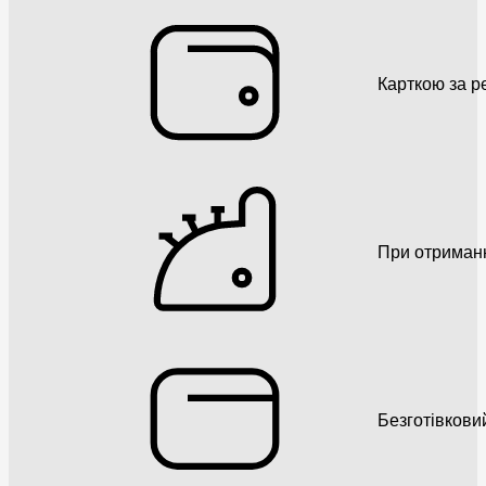
Карткою за р
При отриман
Безготівкови