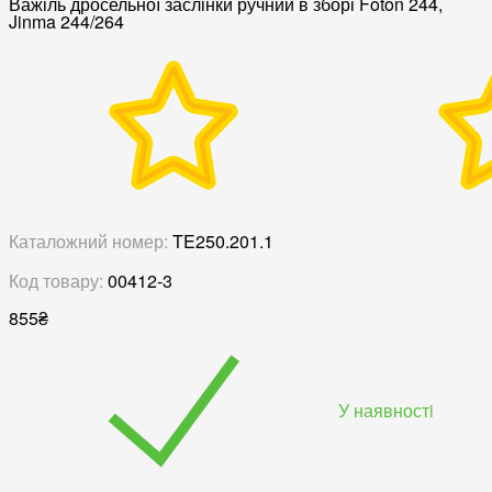
Важіль дросельної заслінки ручний в зборі Foton 244,
Jinma 244/264
Каталожний номер:
TE250.201.1
Код товару:
00412-3
855
₴
У наявностi