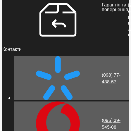
Гарантія та
Б
повернення
о
п
п
д
п
Контакти
(098) 77-
438-57
(095) 39-
545-08