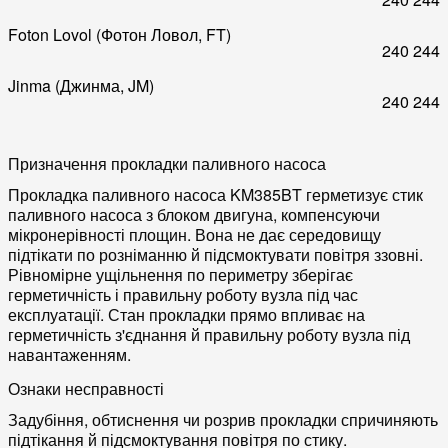
Foton Lovol (Фотон Ловол, FT)
240
244
Jinma (Джинма, JM)
240
244
Призначення прокладки паливного насоса
Прокладка паливного насоса KM385BT герметизує стик
паливного насоса з блоком двигуна, компенсуючи
мікронерівності площин. Вона не дає середовищу
підтікати по розніманню й підсмоктувати повітря ззовні.
Рівномірне ущільнення по периметру зберігає
герметичність і правильну роботу вузла під час
експлуатації. Стан прокладки прямо впливає на
герметичність з'єднання й правильну роботу вузла під
навантаженням.
Ознаки несправності
Задубіння, обтиснення чи розрив прокладки спричиняють
підтікання й підсмоктування повітря по стику.