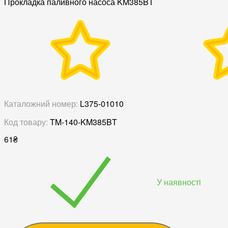
Прокладка паливного насоса KM385BT
Каталожний номер:
L375-01010
Код товару:
TM-140-KM385BT
61
₴
У наявностi