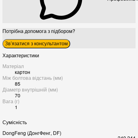
Потрібна допомога з підбором?
Зв'язатися з консультантом
Характеристики
Матеріал
картон
Між болтова відстань (мм)
85
Діаметр внутрішній (мм)
70
Вага (г)
1
Сумісність
DongFeng (ДонгФенг, DF)
240
244