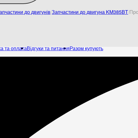
апчастини до двигунів
Запчастини до двигуна KM385BT
Про
а та оплата
Відгуки та питання
Разом купують