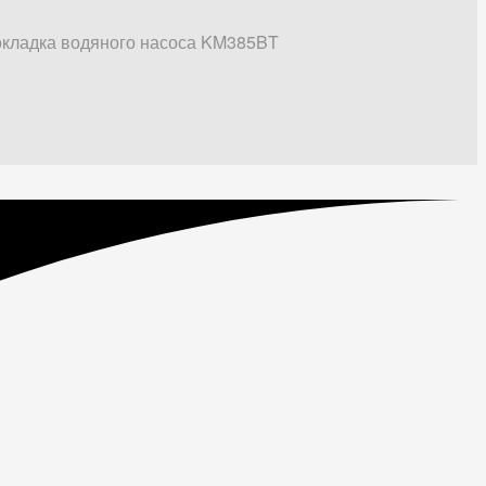
кладка водяного насоса KM385BT