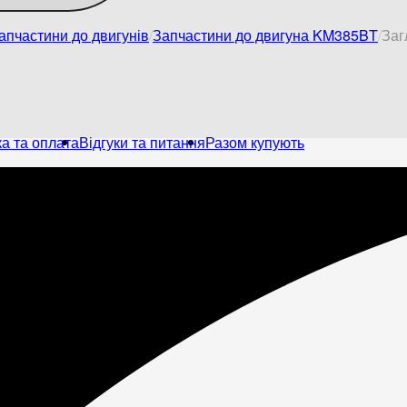
апчастини до двигунів
Запчастини до двигуна KM385BT
Заг
а та оплата
Відгуки та питання
Разом купують