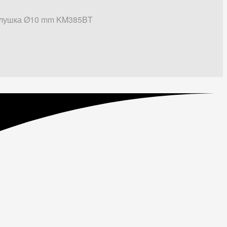
лушка Ø10 mm KM385BT