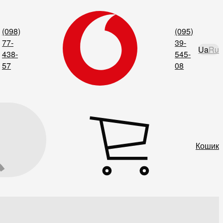
(098)
(095)
77-
39-
Ua
Ru
438-
545-
57
08
Кошик