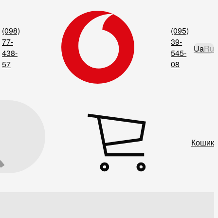
(098)
(095)
77-
39-
Ua
Ru
438-
545-
57
08
Кошик