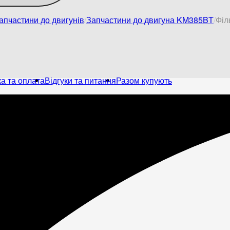
апчастини до двигунів
Запчастини до двигуна KM385BT
Філ
а та оплата
Відгуки та питання
Разом купують