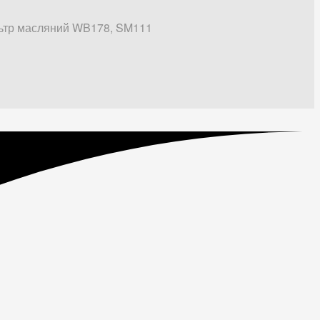
ьтр масляний WB178, SM111