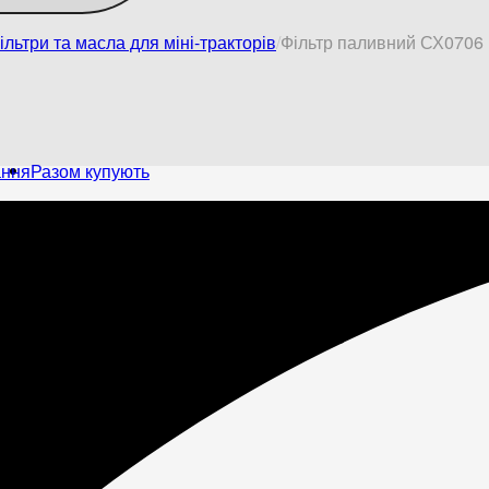
ільтри та масла для міні-тракторів
Фільтр паливний СХ0706
ання
Разом купують