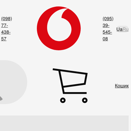
(098)
(095)
77-
39-
Ua
Ru
438-
545-
57
08
Кошик