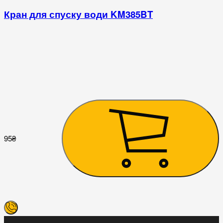
Кран для спуску води KM385BT
95
₴
2