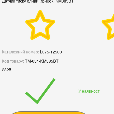
Датчик тиску оливи (грибок) KM385BT
Каталожний номер:
L375-12500
Код товару:
TМ-031-KM385BT
282
₴
У наявностi