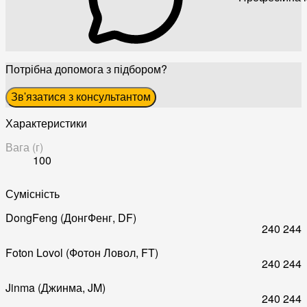
Потрібна допомога з підбором?
Зв'язатися з консультантом
Характеристики
Вага (г)
100
Сумісність
DongFeng (ДонгФенг, DF)
240
244
Foton Lovol (Фотон Ловол, FT)
240
244
Jinma (Джинма, JM)
240
244