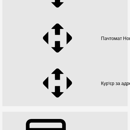
Пачтомат Но
Кур'єр за ад