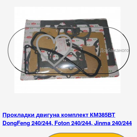
До бажаного
Прокладки двигуна комплект КМ385ВТ
DongFeng 240/244, Foton 240/244, Jinma 240/244