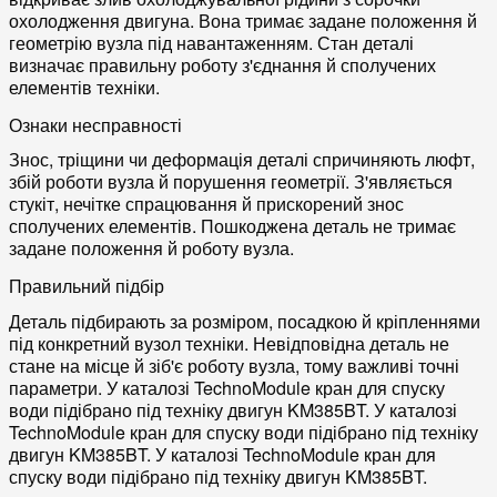
охолодження двигуна. Вона тримає задане положення й
геометрію вузла під навантаженням. Стан деталі
визначає правильну роботу з'єднання й сполучених
елементів техніки.
Ознаки несправності
Знос, тріщини чи деформація деталі спричиняють люфт,
збій роботи вузла й порушення геометрії. З'являється
стукіт, нечітке спрацювання й прискорений знос
сполучених елементів. Пошкоджена деталь не тримає
задане положення й роботу вузла.
Правильний підбір
Деталь підбирають за розміром, посадкою й кріпленнями
під конкретний вузол техніки. Невідповідна деталь не
стане на місце й зіб'є роботу вузла, тому важливі точні
параметри. У каталозі TechnoModule кран для спуску
води підібрано під техніку двигун KM385BT. У каталозі
TechnoModule кран для спуску води підібрано під техніку
двигун KM385BT. У каталозі TechnoModule кран для
спуску води підібрано під техніку двигун KM385BT.