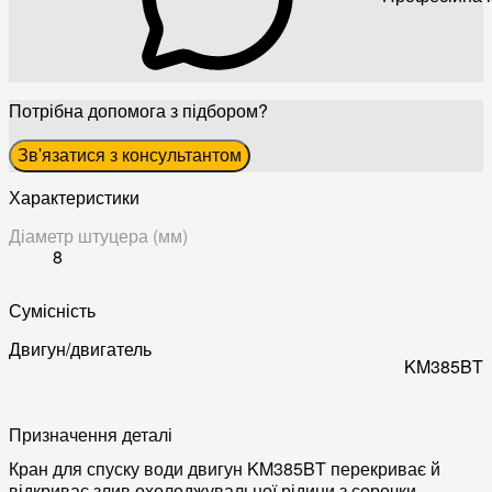
Потрібна допомога з підбором?
Зв'язатися з консультантом
Характеристики
Діаметр штуцера (мм)
8
Сумісність
Двигун/двигатель
KM385BT
Призначення деталі
Кран для спуску води двигун KM385BT перекриває й
відкриває злив охолоджувальної рідини з сорочки