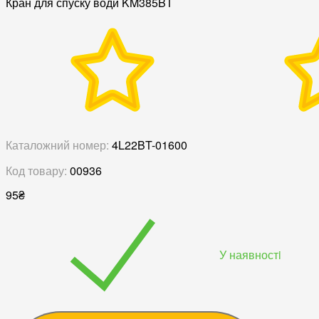
Кран для спуску води KM385BT
Каталожний номер:
4L22BT-01600
Код товару:
00936
95
₴
У наявностi