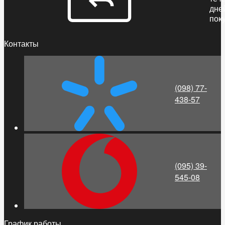
дне
пок
Контакты
(098) 77-
438-57
(095) 39-
545-08
График работы