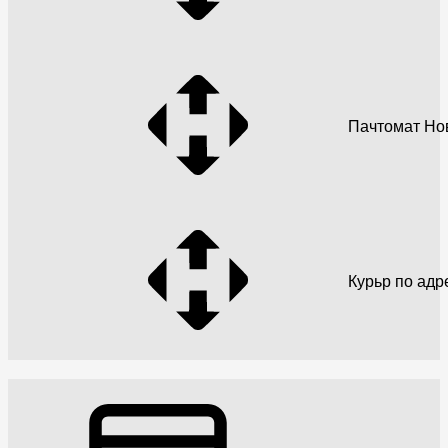
Пачтомат Но
Курьр по адр