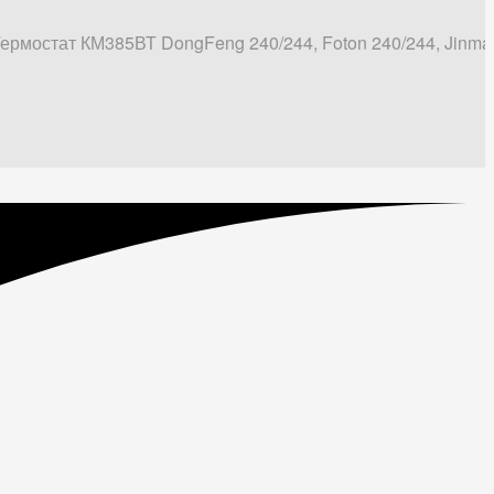
ермостат КМ385ВТ DongFeng 240/244, Foton 240/244, Jinma