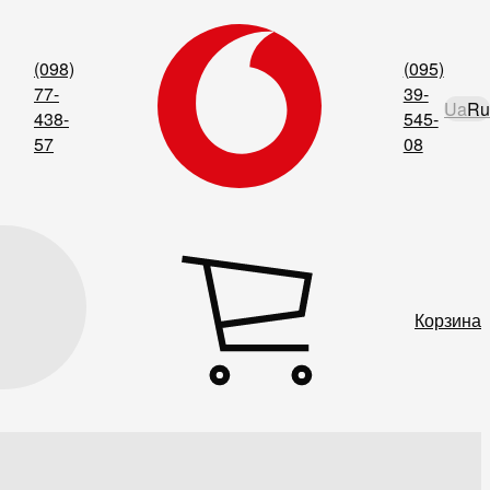
(098)
(095)
77-
39-
Ua
Ru
438-
545-
57
08
Корзина