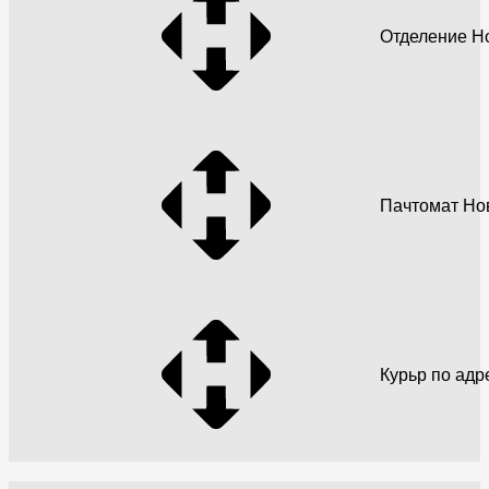
Отделение Н
Пачтомат Но
Курьр по адр