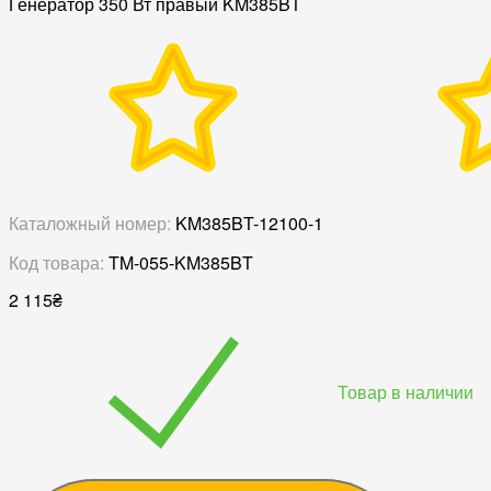
Генератор 350 Вт правый KM385BT
Каталожный номер:
KM385BT-12100-1
Код товара:
TM-055-KM385BT
2 115
₴
Товар в наличии