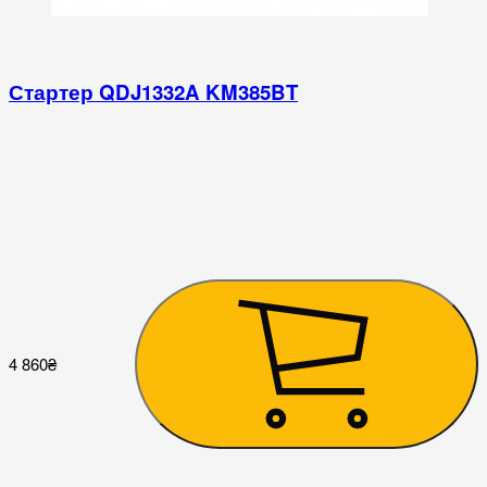
Стартер QDJ1332A KM385BT
4 860
₴
2