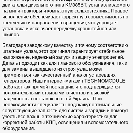
двигатель
я дизельного типа KM385BT, устанавливаемого
на мини-
трактор
ы и компактную
сельхозтехника
. Правое
исполнение обеспечивает корректную
совместимость
по
креплению и направлению вращения, что упрощает
установка
и исключает переделку кронштейнов или
шкивов.
Благодаря заводскому качеству и точному соответствию
штатным узлам, этот
оригинал
гарантирует стабильное
напряжение, надежный запуск и защиту электроцепей.
Деталь подходит как для планового обслуживания, так и
для замены вышедшего из строя узла, может
применяться как качественный
аналог
устаревших
генераторов. Наш
интернет-магазин
TECHNOMODULE
работает как
прямой поставщик
, что подтверждается
положительными
отзывы
ми клиентов и высокой
надежность
ю поставок по всей
Украина
. При
необходимости специалисты подскажут оптимальные
сопутствующие
запчасти
для системы зарядки и помогут
учесть все важные
технические характеристики
для
корректной работы КПП, освещения и вспомогательного
оборудования.