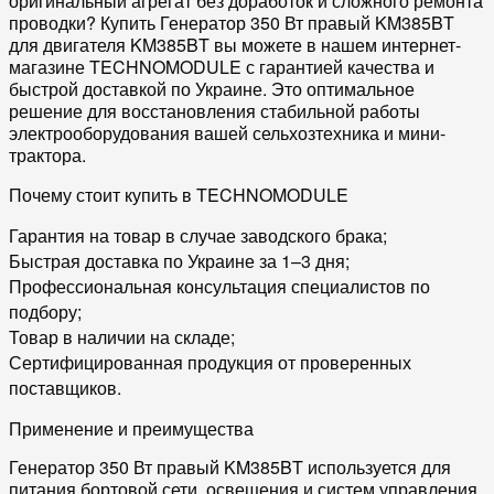
оригинальный
агрегат без доработок и сложного
ремонт
а
проводки?
Купить Генератор 350 Вт правый KM385BT
для двигателя KM385BT вы можете в нашем интернет-
магазине TECHNOMODULE с гарантией качества и
быстрой доставкой по Украине.
Это оптимальное
решение для восстановления стабильной работы
электрооборудования вашей
сельхозтехника
и мини-
трактора.
Почему стоит купить в TECHNOMODULE
Гарантия
на товар в случае заводского брака;
Быстрая
доставка по Украине
за 1–3 дня;
Профессиональная
консультация
специалистов по
подбору;
Товар
в наличии
на складе;
Сертифицированная продукция
от проверенных
поставщиков.
Применение и преимущества
Генератор 350 Вт правый KM385BT
используется для
питания бортовой сети, освещения и систем управления