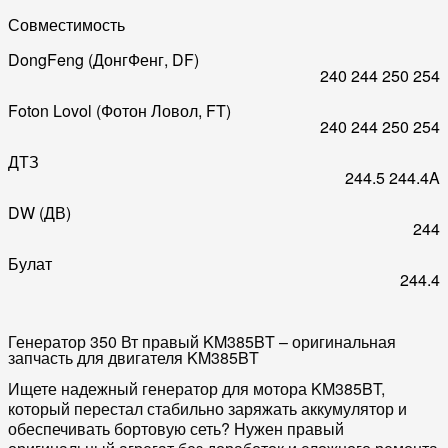
Совместимость
DongFeng (ДонгФенг, DF)
240
244
250
254
Foton Lovol (Фотон Ловол, FT)
240
244
250
254
ДТЗ
244.5
244.4A
DW (ДВ)
244
Булат
244.4
Генератор 350 Вт правый KM385BT – оригинальная
запчасть для двигателя KM385BT
Ищете надежный
генератор
для мотора KM385BT,
который перестал стабильно заряжать аккумулятор и
обеспечивать бортовую сеть? Нужен правый