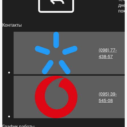
дне
пок
Контакты
(098) 77-
438-57
(095) 39-
545-08
График работы