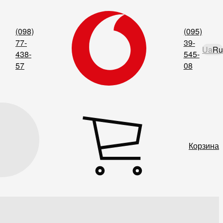
(098)
(095)
77-
39-
Ua
Ru
438-
545-
57
08
Корзина