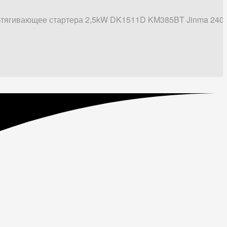
тягивающее стартера 2,5kW DK1511D KM385BT Jinma 240/