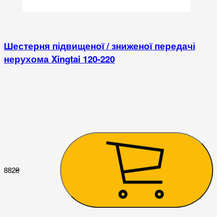
Шестерня підвищеної / зниженої передачі
нерухома Xingtai 120-220
1
882
₴