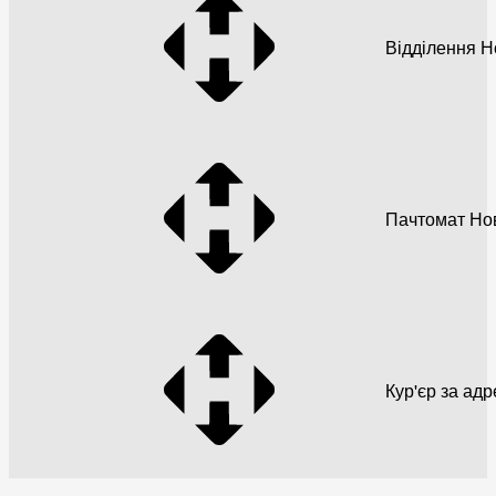
Відділення 
Пачтомат Но
Кур'єр за ад