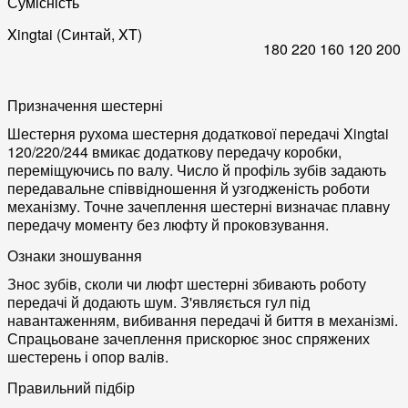
Сумісність
Xingtai (Синтай, XT)
180
220
160
120
200
Призначення шестерні
Шестерня рухома шестерня додаткової передачі Xingtai
120/220/244 вмикає додаткову передачу коробки,
переміщуючись по валу. Число й профіль зубів задають
передавальне співвідношення й узгодженість роботи
механізму. Точне зачеплення шестерні визначає плавну
передачу моменту без люфту й проковзування.
Ознаки зношування
Знос зубів, сколи чи люфт шестерні збивають роботу
передачі й додають шум. З'являється гул під
навантаженням, вибивання передачі й биття в механізмі.
Спрацьоване зачеплення прискорює знос спряжених
шестерень і опор валів.
Правильний підбір