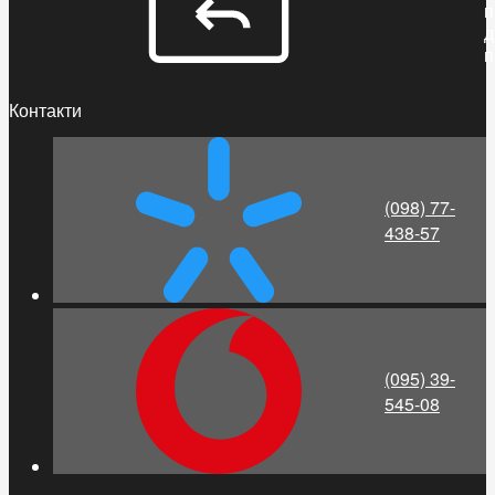
п
д
п
Контакти
(098) 77-
438-57
(095) 39-
545-08