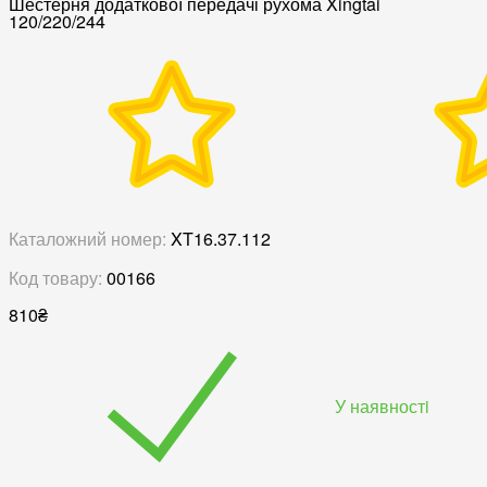
Шестерня додаткової передачі рухома Xingtai
120/220/244
Каталожний номер:
XT16.37.112
Код товару:
00166
810
₴
У наявностi