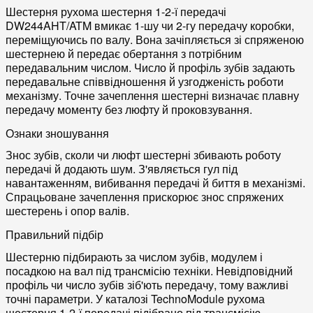
Шестерня рухома шестерня 1-2-ї передачі
DW244AHT/ATM вмикає 1-шу чи 2-гу передачу коробки,
переміщуючись по валу. Вона зачіпляється зі спряженою
шестернею й передає обертання з потрібним
передавальним числом. Число й профіль зубів задають
передавальне співвідношення й узгодженість роботи
механізму. Точне зачеплення шестерні визначає плавну
передачу моменту без люфту й проковзування.
Ознаки зношування
Знос зубів, сколи чи люфт шестерні збивають роботу
передачі й додають шум. З'являється гул під
навантаженням, вибивання передачі й биття в механізмі.
Спрацьоване зачеплення прискорює знос спряжених
шестерень і опор валів.
Правильний підбір
Шестерню підбирають за числом зубів, модулем і
посадкою на вал під трансмісію техніки. Невідповідний
профіль чи число зубів зіб'ють передачу, тому важливі
точні параметри. У каталозі TechnoModule рухома
шестерня 1-2-ї передачі підібрано під трансмісію