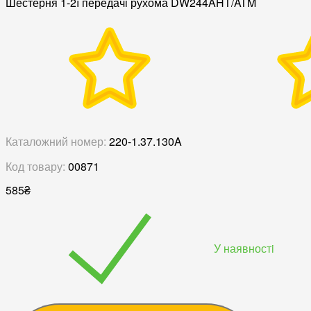
Шестерня 1-2ї передачі рухома DW244AHT/ATM
Каталожний номер:
220-1.37.130A
Код товару:
00871
585
₴
У наявностi