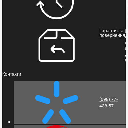
Гарантія та
Б
повернення
о
п
п
д
п
Контакти
(098) 77-
438-57