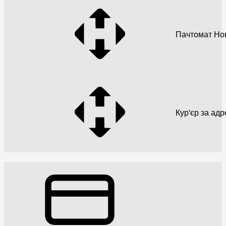
Пачтомат Но
Кур'єр за ад