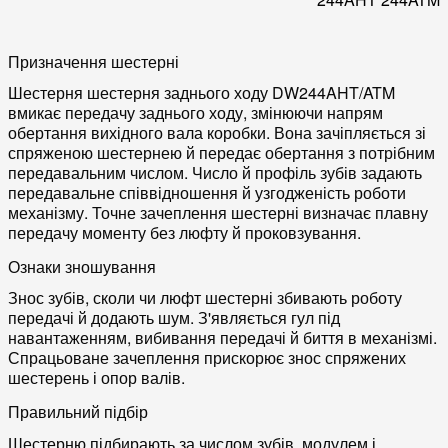
Призначення шестерні
Шестерня шестерня заднього ходу DW244AHT/ATM
вмикає передачу заднього ходу, змінюючи напрям
обертання вихідного вала коробки. Вона зачіпляється зі
спряженою шестернею й передає обертання з потрібним
передавальним числом. Число й профіль зубів задають
передавальне співвідношення й узгодженість роботи
механізму. Точне зачеплення шестерні визначає плавну
передачу моменту без люфту й проковзування.
Ознаки зношування
Знос зубів, сколи чи люфт шестерні збивають роботу
передачі й додають шум. З'являється гул під
навантаженням, вибивання передачі й биття в механізмі.
Спрацьоване зачеплення прискорює знос спряжених
шестерень і опор валів.
Правильний підбір
Шестерню підбирають за числом зубів, модулем і