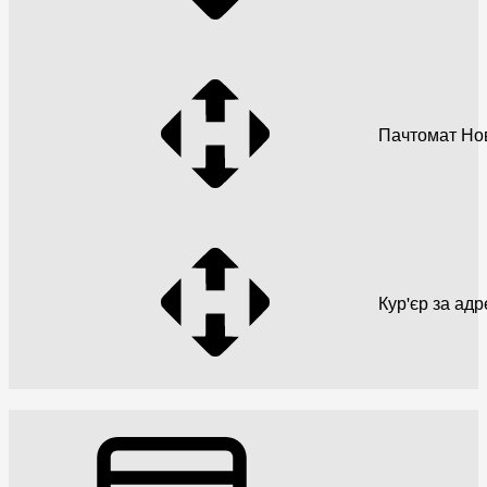
Пачтомат Но
Кур'єр за ад