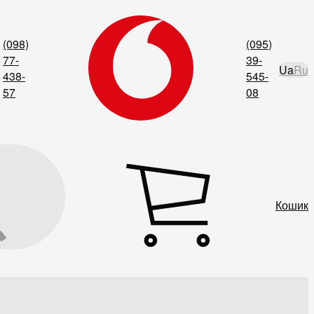
(098)
(095)
77-
39-
Ua
Ru
438-
545-
57
08
Кошик