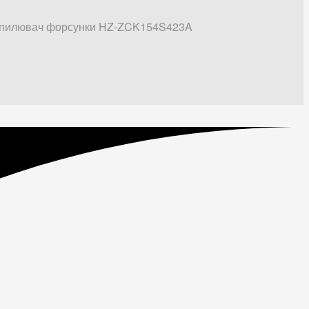
пилювач форсунки HZ-ZCK154S423A