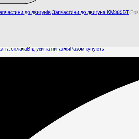
апчастини до двигунів
Запчастини до двигуна KM385BT
Роз
а та оплата
Відгуки та питання
Разом купують